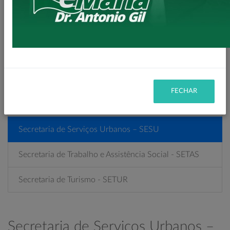
Secretaria de Indústria, Comércio - SEIC
Secretaria de Meio Ambiente – SEMA
Secretaria de Planejamento – SEPL
Secretaria de Políticas Públicas para Mulheres
FECHAR
Secretaria de Saúde - SESA
Secretaria de Serviços Urbanos – SESU
Secretaria de Trabalho e Assistência Social - SETAS
Secretaria de Turismo - SETUR
Secretaria de Serviços Urbanos –