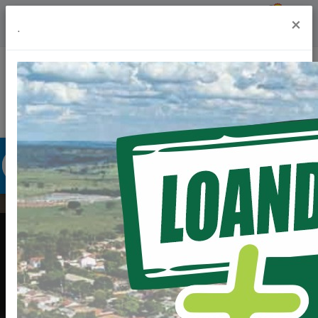
Previsão do Tempo
18º
×
.
Portal da Transparência
Acesso à Informação
Ouvidoria
Acessibilidade