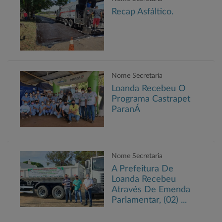
Recap Asfáltico.
Nome Secretaria
Loanda Recebeu O
Programa Castrapet
ParanÁ
Nome Secretaria
A Prefeitura De
Loanda Recebeu
Através De Emenda
Parlamentar, (02) ...