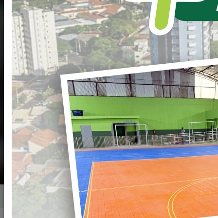
Secretaria de Serviços
Urbanos – SESU
Secretario(a): Valdeci de Lima
(44) 34251277
meioambienteloanda@gmail.com
R. Mato Grosso, 354 - Centro, Loanda - PR,
87900-000
2ª a 6ª de 8:00H às 11:30H e das 13:00h às
17:30H
Home
Secretarias