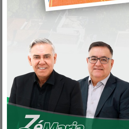
Compartilhar
WHATSAPP
Arquivos
CD-006-22-Prestacao-de-servicos-
Clique para
Operarios.doc
baixar
VOLTAR
LEIA MAIS