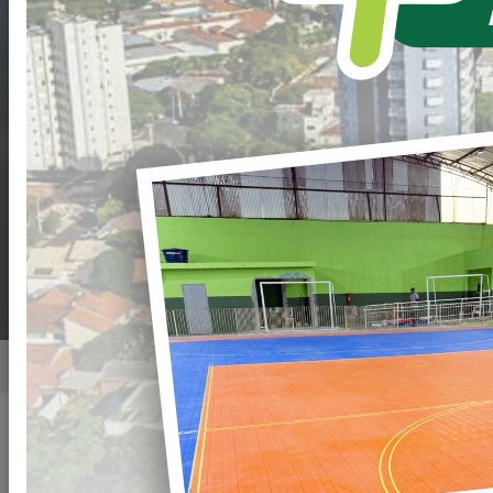
DE
CREDENCIAMENTO
Nº. 006/2022-PML
PROCESSO Nº.
089/2022-PML
Home
Notícias
Publicado em: 20/04/2022 08:28