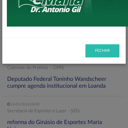
11/06/2026 20:00
Secretaria de Planejamento – SEPL
Pavimentação da Estrada do Baú avança com
mais 3,6 km de asfalto rural
FECHAR
22/05/2026 19:00
Gabinete do Prefeito – GPRE
Deputado Federal Toninho Wandscheer
cumpre agenda institucional em Loanda
14/05/2026 08:00
Secretaria de Esportes e Lazer - SEEL
reforma do Ginásio de Esportes Maria