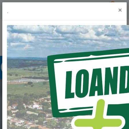
Previsão do Tempo
22º
×
.
Portal da Transparência
Acesso à Informação
Ouvidoria
Acessibilidade
EDITAL DE
CHAMAMENTO
PÚBLICO PARA FINS