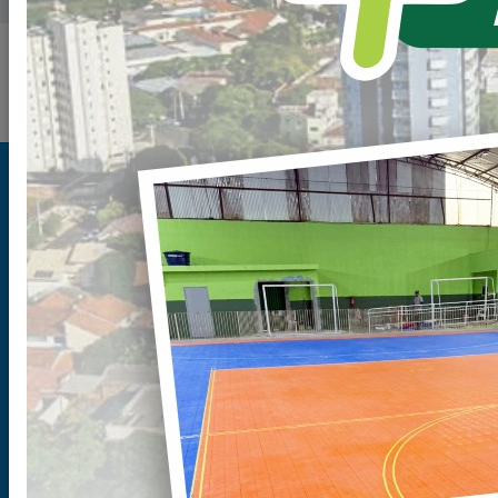
Mapa do Site
Mapa do Site
Prefeitura
História da Cidade
Legislação
Secretarias