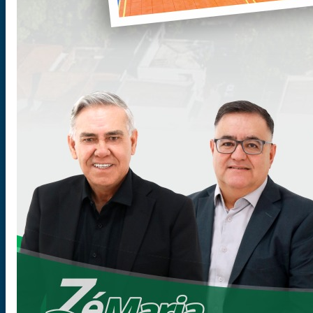
Cidadão
Entidades
Concursos
Protocolo
Tributos
e-SUS
Ouvidoria
Portal do Servidor
Empresas
Atos
Licitação
Nota Fiscal Eletrônica
Imprensa