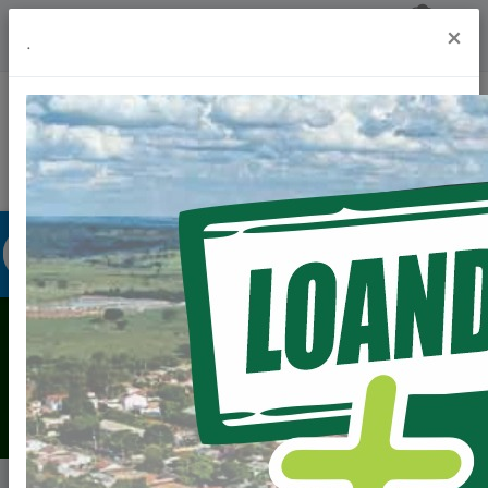
Previsão do Tempo
23º
×
.
Portal da Transparência
Acesso à Informação
Ouvidoria
Acessibilidade
HISTÓRIA
Home
História