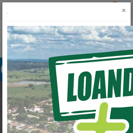
Previsão do Tempo
25º
×
.
Portal da Transparência
Acesso à Informação
Ouvidoria
Acessibilidade
LOANDA RECEBEU O
PROGRAMA
CASTRAPET PARANÁ