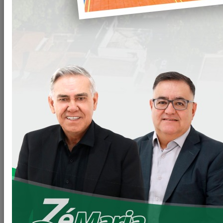
Graças a boa parceria que temos com o Governo do Estado,
fomos contemplados com a vinda do Programa CastraPet
Paraná para Loanda.
Programa este que realiza a castração gratuita, além de
fornecer
às famílias a medicação para o pós-operatório e
todas as orientações para garantir o bem-estar do animal
.
O programa vem a custo zero, o município não
pagou nada por todas as castrações, ao todo foram
castrados 139 animais, sendo 65 gatos(as) e 74
cachorros(as).
A esterilização acontece dentro de um castramóvel, unidade
equipada com centro cirúrgico, sala de recuperação, sala de