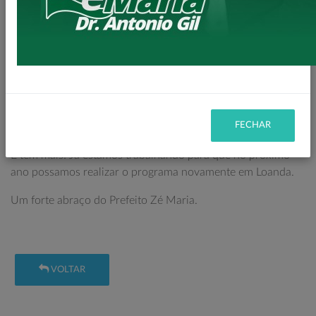
preparo, autoclave, aparelhos de anestesia inalatória,
monitor multiparamétrico, entre outros, o que garante um
atendimento de qualidade.
Nosso agradecimento especial ao Deputado Estadual
Romanelli, ao Secretário e Deputado Márcio Nunes, ao
Governador Ratinho Júnior e a toda nossa equipe, que
FECHAR
trabalhou incansavelmente para a realização do projeto.
E tem mais! Já estamos trabalhando para que no próximo
ano possamos realizar o programa novamente em Loanda.
Um forte abraço do Prefeito Zé Maria.
VOLTAR