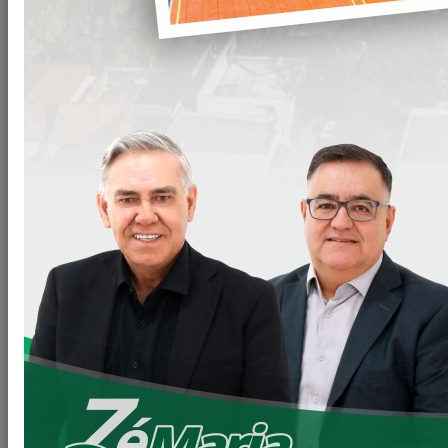
Gabinete do Prefeito – GPRE
Procuradoria Jurídica – PROJUR
Secretaria de Agricultura – SEAGRI
Secretaria de Educação e Cultura - SEC
Secretaria de Esportes e Lazer - SEEL
Secretaria de Finanças e Administração - SEFA
Secretaria de Habitação - SEHAB
Secretaria de Indústria, Comércio - SEIC
Secretaria de Meio Ambiente – SEMA