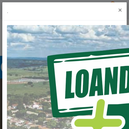
Previsão do Tempo
19º
×
.
Portal da Transparência
Acesso à Informação
Ouvidoria
Acessibilidade