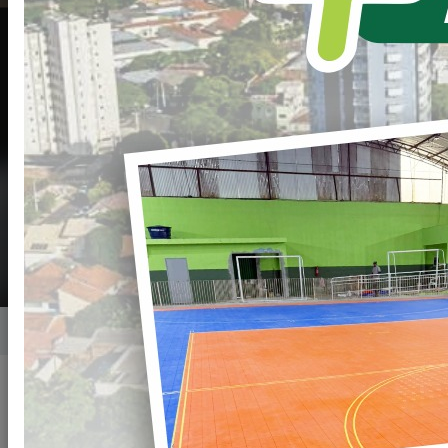
Secretaria de
Habitação - SEHAB
Secretario(a): Diogo Meira Amaral
(44) 34248400
2ª a 6ª de 8:00H às 11:30H e das 13:00h às
17:30H
Home
Secretarias
Secretarias