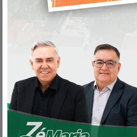
Gabinete do Prefeito – GPRE
Procuradoria Jurídica – PROJUR
Secretaria de Agricultura – SEAGRI
Secretaria de Educação e Cultura - SEC
Secretaria de Esportes e Lazer - SEEL
Secretaria de Finanças e Administração - SEFA
Secretaria de Habitação - SEHAB
Secretaria de Indústria, Comércio - SEIC
Secretaria de Meio Ambiente – SEMA