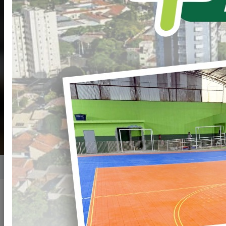
Secretaria de Turismo -
SETUR
Secretario(a): Ana Paula Marques Alencar
(44) 34258400
2ª a 6ª de 8:00H às 11:30H e das 13:00h às
17:30H
Home
Secretarias
Secretarias