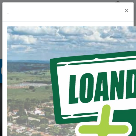
Previsão do Tempo
23º
×
.
Portal da Transparência
Acesso à Informação
Ouvidoria
Acessibilidade