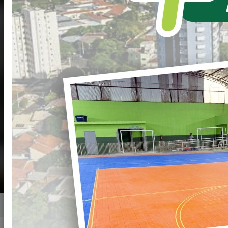
Secretaria de Serviços
Urbanos – SESU
Secretario(a): Valdeci de Lima
(44) 34251277
meioambienteloanda@gmail.com
R. Mato Grosso, 354 - Centro, Loanda - PR,
87900-000
2ª a 6ª de 8:00H às 11:30H e das 13:00h às
17:30H
Home
Secretarias