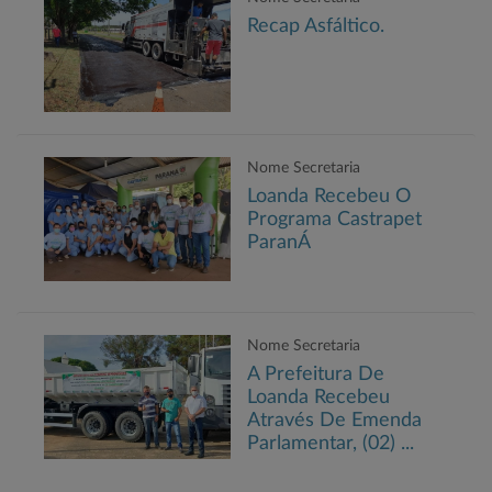
Recap Asfáltico.
Nome Secretaria
Loanda Recebeu O
Programa Castrapet
ParanÁ
Nome Secretaria
A Prefeitura De
Loanda Recebeu
Através De Emenda
Parlamentar, (02) ...