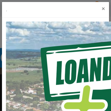
Previsão do Tempo
22º
×
.
Portal da Transparência
Acesso à Informação
Ouvidoria
Acessibilidade