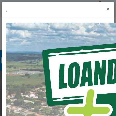
Previsão do Tempo
23º
×
.
Portal da Transparência
Acesso à Informação
Ouvidoria
Acessibilidade
OBRAS DO
CONDOMINIO DO
IDOSO.