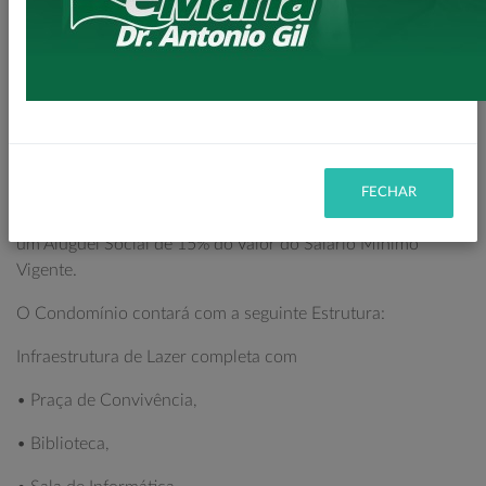
devidas adaptações para pessoas idosas.
Composta com 01 Dormitório, Sala, Banheiro, Cozinha e
Varanda, com infraestrutura completa na modalidade
condomínio fechado.
Serão investidos nessa Obra mais de R$ 10 Milhões entre
terreno e execução das obras.
FECHAR
Os beneficiários terão como contra Partida o Pagamento de
um Aluguel Social de 15% do Valor do Salário Mínimo
Vigente.
O Condomínio contará com a seguinte Estrutura:
Infraestrutura de Lazer completa com
• Praça de Convivência,
• Biblioteca,