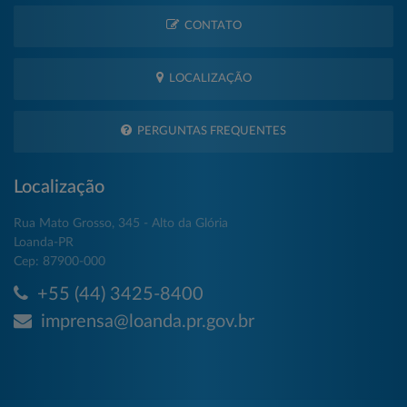
CONTATO
LOCALIZAÇÃO
PERGUNTAS FREQUENTES
Localização
Rua Mato Grosso, 345 - Alto da Glória
Loanda-PR
Cep: 87900-000
+55 (44) 3425-8400
imprensa@loanda.pr.gov.br