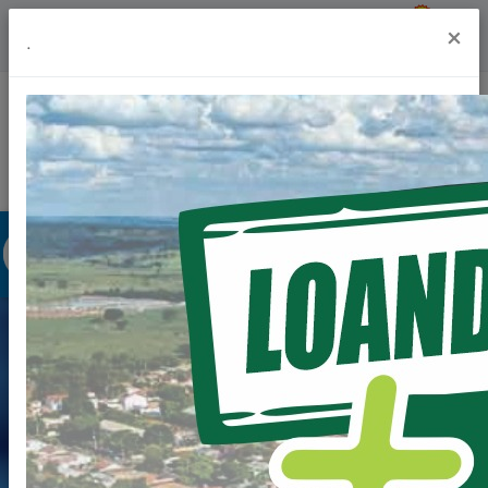
Previsão do Tempo
18º
×
.
Portal da Transparência
Acesso à Informação
Ouvidoria
Acessibilidade
CONCURSOS E
PROCESSOS
SELETIVOS