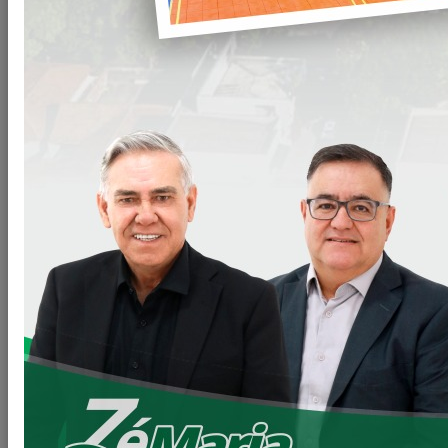
Objeto
PESQUISAR
Concurso 001/2023
Inscrições:
01/02/2023
à 02/03/2023
Descrição:
CONCURSO PÚBLICO Nº 01/2023
EDITAL DE ABERTURA N.º 01/2023
DETALHES
Concurso 002/2020