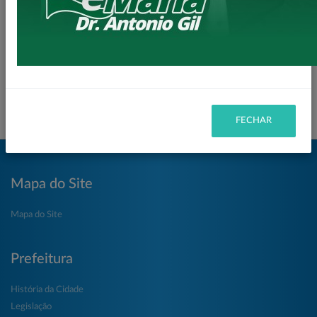
Inscrições:
26/02/2020
à 30/03/2020
Descrição:
EDITAL DE CONCURSO PÚBLICO N.º
002/2020
DETALHES
FECHAR
Mapa do Site
Mapa do Site
Prefeitura
História da Cidade
Legislação