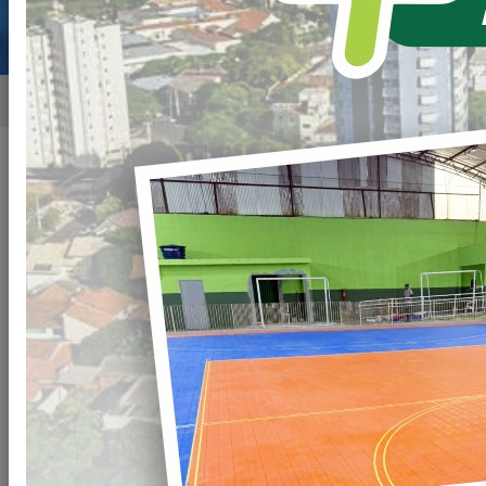
Home
Concursos e Processos Seletivos
Filtro
Encerrado
Número
Ano