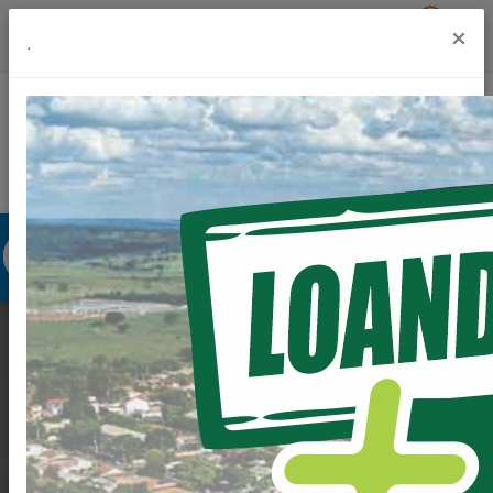
Previsão do Tempo
19º
×
.
Portal da Transparência
Acesso à Informação
Ouvidoria
Acessibilidade
DEPUTADO FEDERAL
TONINHO
WANDSCHEER