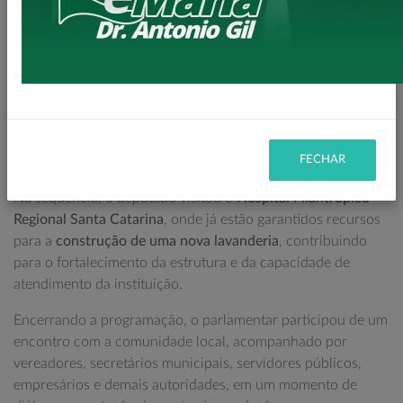
A agenda teve início com a vistoria das obras de
pavimentação da Estrada do Bau
, onde estão sendo
executados mais de
3,6 quilômetros de pavimentação em
estrada rural
. A obra é realizada com recursos da
Itaipu
Binacional
, por intermédio de seu diretor-geral brasileiro
Enio Verri
, e representa um avanço significativo para o
desenvolvimento da zona rural e a melhoria da qualidade de
FECHAR
vida da população.
Na sequência, o deputado visitou o
Hospital Filantrópico
Regional Santa Catarina
, onde já estão garantidos recursos
para a
construção de uma nova lavanderia
, contribuindo
para o fortalecimento da estrutura e da capacidade de
atendimento da instituição.
Encerrando a programação, o parlamentar participou de um
encontro com a comunidade local, acompanhado por
vereadores, secretários municipais, servidores públicos,
empresários e demais autoridades, em um momento de