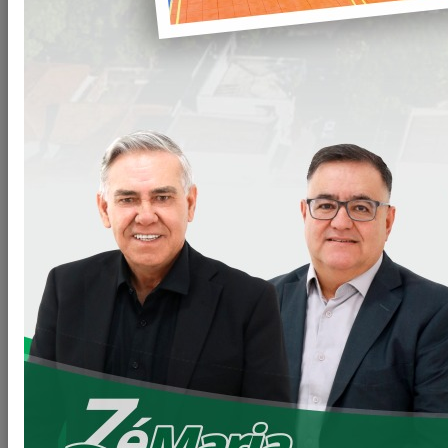
A Prefeitura Municipal de Loanda realizou a entrega de
ovos
de Páscoa
a todas as crianças da
rede municipal de ensino
,
proporcionando momentos de alegria e celebração nesta
data especial.
A ação contou com o envolvimento da
Secretaria Municipal
de Educação
e de toda a
equipe pedagógica
, que atuaram
de forma conjunta para levar carinho, atenção e
acolhimento aos alunos. A iniciativa reforça o compromisso
do Município com o bem-estar das crianças e com a
promoção de valores como solidariedade, afeto e cuidado.