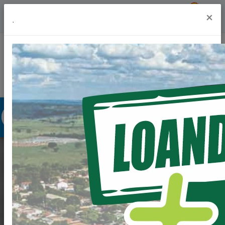
Previsão do Tempo
24º
×
.
Portal da Transparência
Acesso à Informação
Ouvidoria
Acessibilidade
PREFEITURA REALIZA
ENTREGA DE OVOS
DE PÁSCOA ÀS