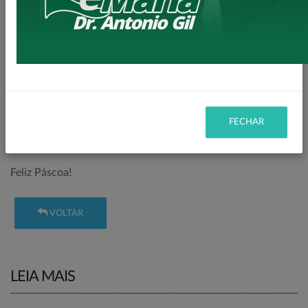
Momentos como esse marcam a trajetória da Administração
Municipal, sendo especialmente gratificante presenciar a
felicidade expressa nos sorrisos sinceros das crianças,
fortalecendo os laços entre a escola, a comunidade e o
poder público.
A Prefeitura de Loanda deseja que o espírito da Páscoa
FECHAR
renove a esperança e leve alegria aos lares de toda a
população.
Feliz Páscoa!
VOLTAR
LEIA MAIS