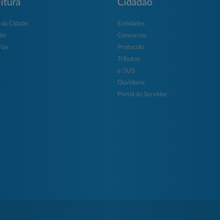
itura
Cidadão
 da Cidade
Entidades
ção
Concursos
ias
Protocolo
Tributos
e-SUS
Ouvidoria
Portal do Servidor