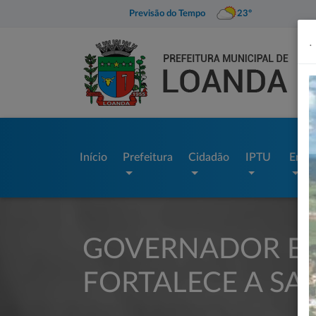
Previsão do Tempo
23º
.
Início
Prefeitura
Cidadão
IPTU
Empr
GOVERNADOR EM
FORTALECE A SA