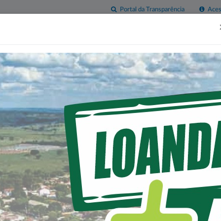
Portal da Transparência
Acess
esas
Imprensa
Servidor
Contatos
Sala do
Empreendedor
 LOANDA: INVESTIMEN
ÚDE REGIONAL