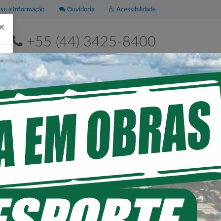
o à Informação
Ouvidoria
Acessibilidade
×
+55 (44) 3425-8400
2ª a 6ª de 8h às 11h30 e das 13h às 17h30
Leis
Portal da
Municipais
Transparência
TO HISTÓRICO