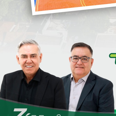
Loanda e de toda a região.
i
Com o reconhecimento do caráter
filantrópico, a unidade passa a integrar o
processo de regionalização da saúde,
podendo receber recursos públicos e
S
ulação local e regional. O hospital conta agora com
106
entro cirúrgico
, viabilizando a realização de
ios
que integram o
COMAFEN
, fortalecendo o
implantação dos leitos de UTI, abre-se também a
ço de hemodiálise em Loanda
, aproximando o tratamento
S
emocional decorrente dos deslocamentos.
D
mento ao governador
Ratinho Junior
e ao secretário de
e
escentralização da saúde pública no Paraná. O
ual
Luiz Claudio Romanelli
, cuja atuação foi fundamental
a.