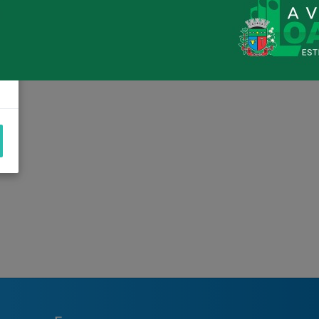
Loanda avança na habitação com o
Residencial Esperança