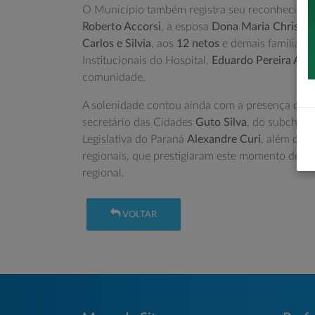
O Município também registra seu reconhecimen
Roberto Accorsi
, à esposa
Dona Maria Christin
Carlos e Silvia
, aos
12 netos
e demais familiare
Institucionais do Hospital,
Eduardo Pereira And
comunidade.
A solenidade contou ainda com a presença do sec
secretário das Cidades
Guto Silva
, do subchefe
Legislativa do Paraná
Alexandre Curi
, além de p
regionais, que prestigiaram este momento de g
regional.
VOLTAR