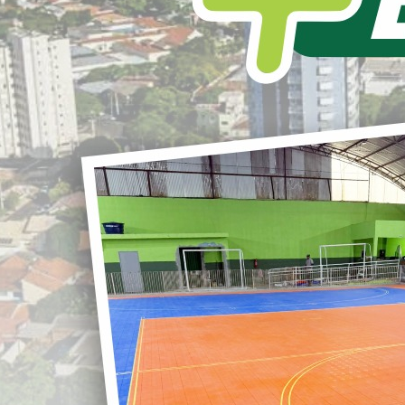
L
S
A Prefeitura Municipal de Loanda registra a
visita do governador
Ratinho Junior
ao
município para a entrega das obras de
r
ampliação da
Casa de Saúde e
Maternidade Santa Catarina – Ugo
Roberto Accorsi
. A iniciativa integra um
investimento superior a
R$ 22 milhões
e
G
representa um marco para a saúde de