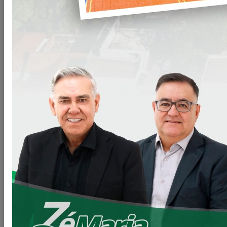
Publicado em: 20/02/2026 08:00
Compartilhar
WHATSAPP
A Prefeitura Municipal informa que, a partir do dia 12 deste
mês, a
Agência do Trabalhador
e a
Sala do Empreendedor
passaram a atender em novo endereço, localizado na