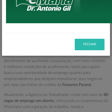
Avenida Brasil, nº 1847
, ao lado da Panificadora Tend Tudo.
Na data da inauguração do novo espaço, o Município teve a
honra de receber a visita do
Deputado Estadual Do Carmo
,
atual Secretário de Estado do Trabalho, Qualificação e
Renda do Paraná, que fez questão de prestigiar esse
importante momento.
FECHAR
A inauguração marca a entrega de um ambiente mais amplo,
moderno e estruturado, preparado para oferecer
atendimento de qualidade à população, com mais conforto
e melhores condições de acolhimento, tanto para quem
busca uma oportunidade de emprego quanto para
empreendedores que desejam impulsionar seus negócios
por meio das linhas de crédito da
Fomento Paraná
.
Atualmente, a Agência do Trabalhador conta com mais de
80
vagas de emprego em aberto
, reforçando o compromisso do
Município com a geração de trabalho, renda e