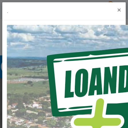
Previsão do Tempo
27º
×
.
Portal da Transparência
Acesso à Informação
Ouvidoria
Acessibilidade
NOVIDADE PARA O
TRABALHADOR E
PARA O