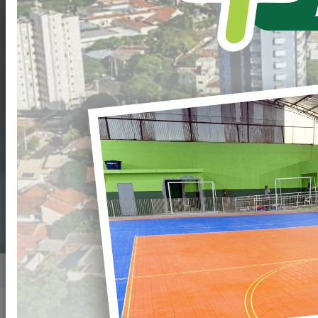
EMPREENDEDOR DE
LOANDA! AGENCIA
DO TRABALHADOR E
SALA DO
EMPREENDEDOR EM
NOVO ENDER
Home
Notícias