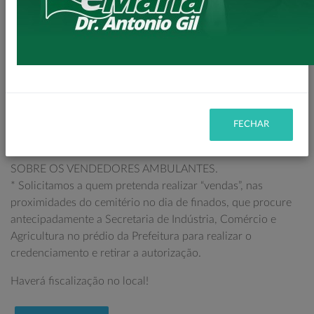
29/10/2025 (Quarta-Feira), após esse dia será obrigatória a
retirada de todo e qualquer tipo de restos de obras bem
como qualquer tipo de material de construção do Cemitério.
* Poderá ser realizada as limpezas dos túmulos somente até
dia 31/10/2025, (Sexta-Feira).
* No dia 01/11/2025 (Sábado, Véspera de Finados),
somente serão permitidas a visitação nos túmulos, queimar
FECHAR
velas e colocação de flores.
SOBRE OS VENDEDORES AMBULANTES.
* Solicitamos a quem pretenda realizar “vendas”, nas
proximidades do cemitério no dia de finados, que procure
antecipadamente a Secretaria de Indústria, Comércio e
Agricultura no prédio da Prefeitura para realizar o
credenciamento e retirar a autorização.
Haverá fiscalização no local!