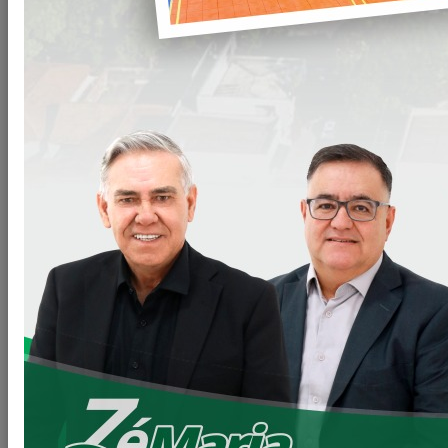
ORIENTAÇÕES SOBRE AS OBRAS, LIMPEZA E VENDAS
NO CEMITÉRIO 2025!
Está chegando o dia de Finados e vamos seguir com
algumas orientações.
SOBRE AS OBRAS DO CEMITÉRIO.
* Poderão ser feitas OBRAS nos túmulos até o dia