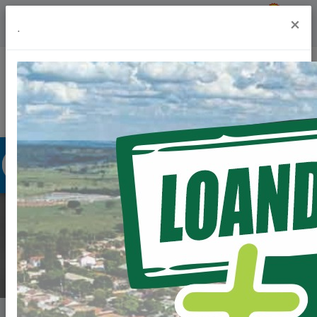
Previsão do Tempo
28º
×
.
Portal da Transparência
Acesso à Informação
Ouvidoria
Acessibilidade
FINADOS 2025
Home
Notícias