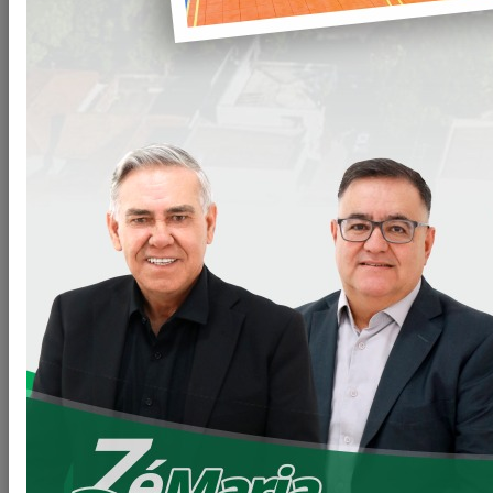
município.
E atenção você que precisa regularizar seu imóvel.
Não perca essa oportunidade de regularizar seu imóvel e
quitar os débitos com a Prefeitura Municipal.
Você que precisa regularizar seu imóvel, chegou a Hora!!!!
Estamos proporcionando desconto de 50 % no valor do
ITBI.
Isso mesmo 50% de desconto no valor do ITBI, aproveitem
você que precisa recolher o ITBI para regularizar seu imóvel.
E Você que tem dívidas com a prefeitura (IPTU, ALVARÁ, ISS
e etc), aproveite o REFIS e pague suas dívidas com