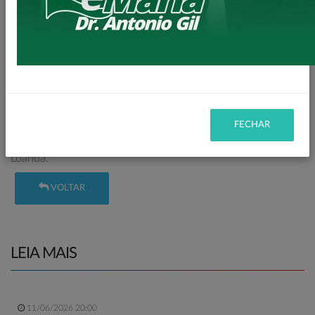
descontos de até 100% de desconto Juros e Multa para
quitação dos seus Débitos.
Não perca essa oportunidade!!!
Atenção para o Prazo de Validade do REFIS!!!
• Condições para desconto do ITBI somente até dia 31 de
julho de 2025.
• E para Desconto nos nas Dividas com a Prefeitura até dia
31 de agosto de 2025.
FECHAR
Procure o setor de tributação na Prefeitura Municipal de
Loanda.
VOLTAR
LEIA MAIS
11/06/2026 20:00