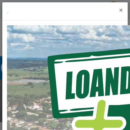
Previsão do Tempo
18º
×
.
Portal da Transparência
Acesso à Informação
Ouvidoria
Acessibilidade
REFIS 2025
Home
Notícias