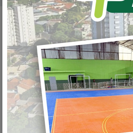
Publicado em: 11/07/2025 19:00
Compartilhar
WHATSAPP
Atenção
você que
tem
dívidas
com o