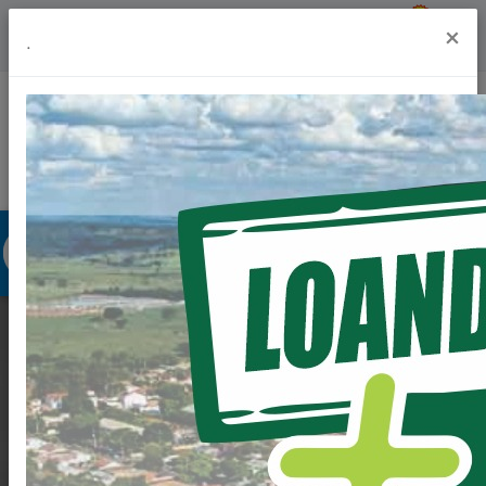
Previsão do Tempo
18º
×
.
Portal da Transparência
Acesso à Informação
Ouvidoria
Acessibilidade
LOANDA RECEBE
VISITAS
IMPORTANTES QUE