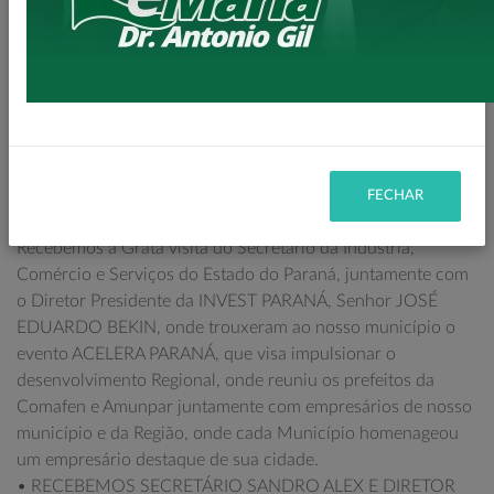
Loanda.
• RECEBEMOS REPRESENTANTES DO BANCO MUNDIAL.
Recebemos os Representantes do Banco Mundial que
vieram vistoriar as obras da erosão da água da mina, onde
com intuito de disponibilizar ao governo do Estado mais
recursos para aplicação em obras de controle de erosão.
• RECEBEMOS SECRETÁRIO MARCO BRASIL COM O
FECHAR
EVENTO ACELERA PARANÁ.
Recebemos a Grata visita do Secretário da Indústria,
Comércio e Serviços do Estado do Paraná, juntamente com
o Diretor Presidente da INVEST PARANÁ, Senhor JOSÉ
EDUARDO BEKIN, onde trouxeram ao nosso município o
evento ACELERA PARANÁ, que visa impulsionar o
desenvolvimento Regional, onde reuniu os prefeitos da
Comafen e Amunpar juntamente com empresários de nosso
município e da Região, onde cada Município homenageou
um empresário destaque de sua cidade.
• RECEBEMOS SECRETÁRIO SANDRO ALEX E DIRETOR