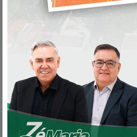
QUE
PASSOU,
FOI DE
AGENDA
CHEIA EM
LOANDA,
COM
VISITAS
IMPORTANTES QUE PRESTIGIARAM NOSSO MUNICÍPIO.
Foram Diversas Autoridades que prestigiaram nossa querida