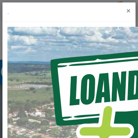
Previsão do Tempo
19º
×
.
Portal da Transparência
Acesso à Informação
Ouvidoria
Acessibilidade
DECRETO 100 DE
16/06/2025