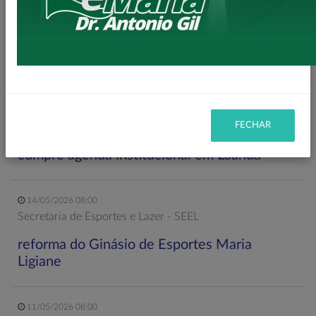
Secretaria de Planejamento – SEPL
Pavimentação da Estrada do Baú avança com
mais 3,6 km de asfalto rural
22/05/2026 19:00
Gabinete do Prefeito – GPRE
FECHAR
Deputado Federal Toninho Wandscheer
cumpre agenda institucional em Loanda
14/05/2026 08:00
Secretaria de Esportes e Lazer - SEEL
reforma do Ginásio de Esportes Maria
Ligiane
11/05/2026 08:00