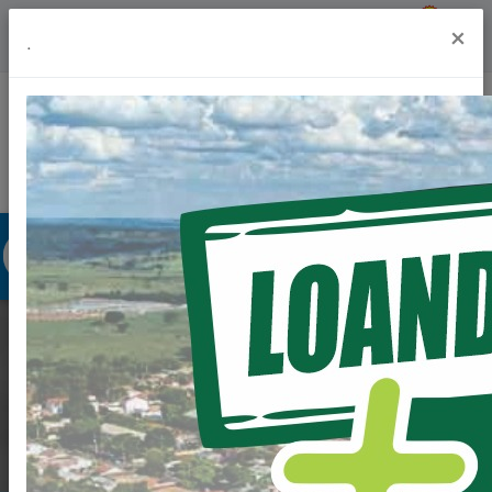
Previsão do Tempo
19º
×
.
Portal da Transparência
Acesso à Informação
Ouvidoria
Acessibilidade
RECEBEMOS MAIS
UM NOVO VEÍCULO,
DESSA VEZ FOI PARA