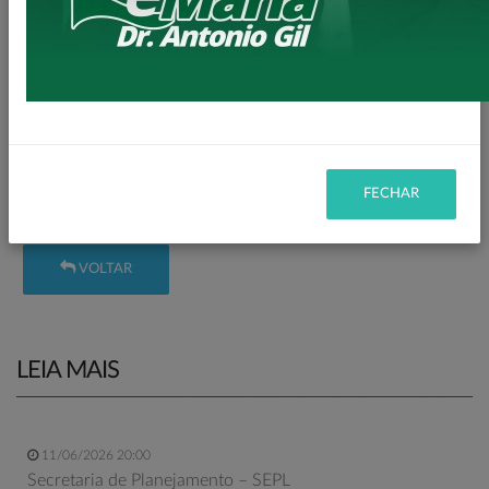
Dessa vez foi para Secretaria da Mulher.
Mais um importante passo para estruturação da Secretaria
da Mulher de Loanda, sempre pensando no bem estar e
segurança para nossas Mulheres.
Parabenizamos pelo excelente trabalho que vem sendo feito
FECHAR
pela Secretária Celia juntamente com toda sua Equipe.
VOLTAR
LEIA MAIS
11/06/2026 20:00
Secretaria de Planejamento – SEPL