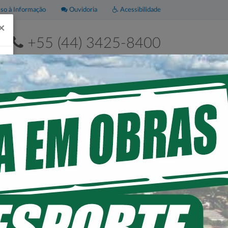
o à Informação
Ouvidoria
Acessibilidade
×
+55 (44) 3425-8400
2ª a 6ª de 8h às 11h30 e das 13h às 17h30
Leis
Portal da
Municipais
Transparência