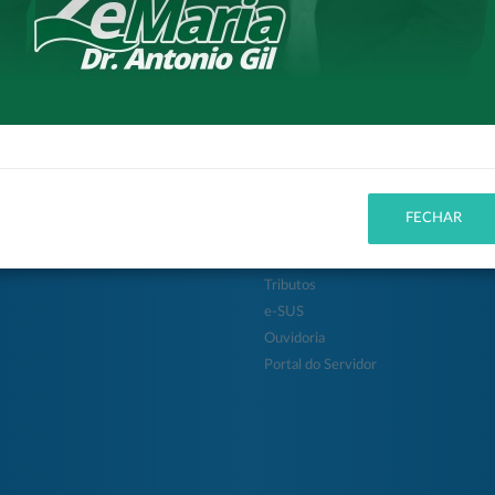
itura
Cidadão
 da Cidade
Entidades
FECHAR
ção
Concursos
ias
Protocolo
Tributos
e-SUS
Ouvidoria
Portal do Servidor