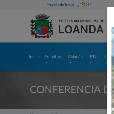
Previsão do Tempo
23º
.
Início
Prefeitura
Cidadão
IPTU
Empr
CONFERENCIA D