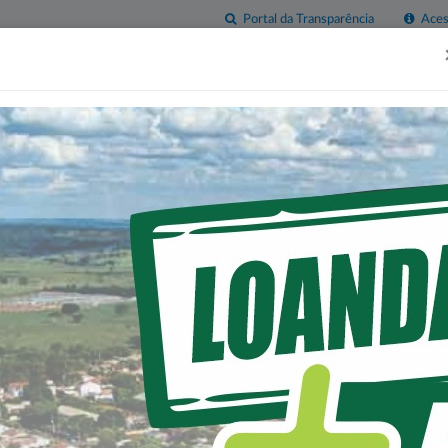
Portal da Transparência
Acess
esas
Imprensa
Servidor
Contatos
Sala do
Empreendedor
AS CIDADES