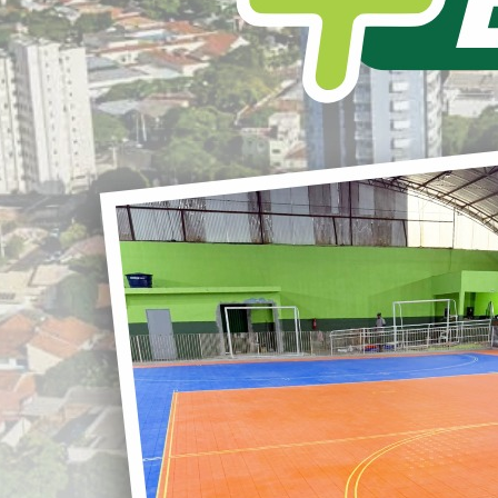
L
S
nvite conferencia das cidades
r
G