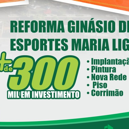
nstitucional em Loanda
14/05/2026 08:00
ecretaria de Esportes e Lazer - SEEL
reforma do Ginásio de Esportes
Maria Ligiane
11/05/2026 08:00
ecretaria de Indústria, Comércio - SEIC
istrito Industrial de Loanda avança e
ntra em fase final de implantação
05/05/2026 08:00
Loanda avança na habitação com o
Residencial Esperança