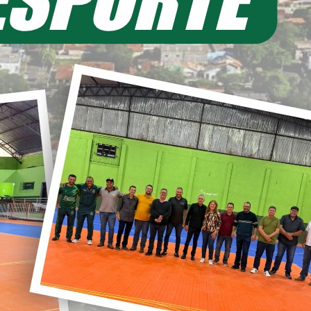
EIA MAIS
11/06/2026 20:00
ecretaria de Planejamento – SEPL
Pavimentação da Estrada do Baú
avança com mais 3,6 km de asfalto
ural
22/05/2026 19:00
abinete do Prefeito – GPRE
Deputado Federal Toninho
Wandscheer cumpre agenda