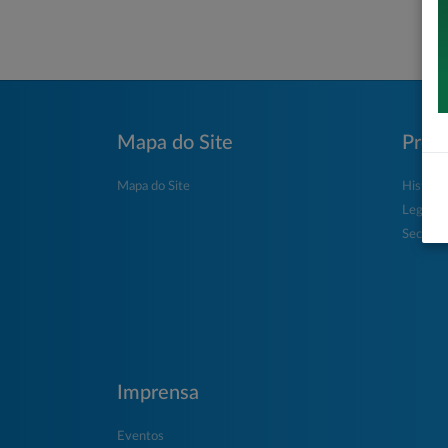
Mapa do Site
Prefe
Mapa do Site
História
Legisla
Secretar
Imprensa
Eventos