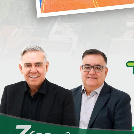
i
S
S
D
e