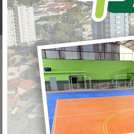
AULAS.
Home
Notícias
Publicado em: 21/03/2025 19:00
Compartilhar
WHATSAPP
Fechamos a
semana com
imensa
alegria em