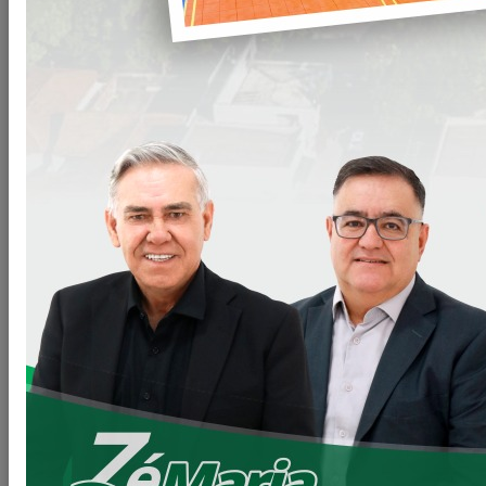
anunciar
mais
melhorias
para nosso
povo e essa
semana foi
de novas
conquistas
para nossa
Educação.
Ótimas
notícias
para quem
precisa de
vagas nas creches.
Liberamos a ordem de serviço para construção de mais 9
salas de aulas.