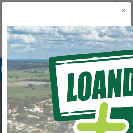
Previsão do Tempo
27º
×
.
Portal da Transparência
Acesso à Informação
Ouvidoria
Acessibilidade
ORDEM DE
CONSTRUÇÃO DE
MAIS 9 SALAS DE