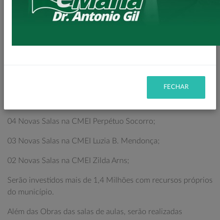
Isso mesmo, serão mais 9 SALAS DE AULAS para nossas
creches do município.
Onde iremos atender nossos cidadãos que tanto precisam
de vagas em creche para seus filhos.
Serão mais de 150 novas vagas nas creches.
FECHAR
As salas de aulas serão construídas nas seguintes
instituições:
04 Novas Salas na CMEI Perpétuo Socorro;
03 Novas Salas na CMEI Luzia B. Mendonça;
02 Novas Salas na CMEI Zilda Arns;
Serão investidos mais de 1,4 Milhões com recursos próprios
do município.
Além das Obras das salas de aulas, serão realizadas