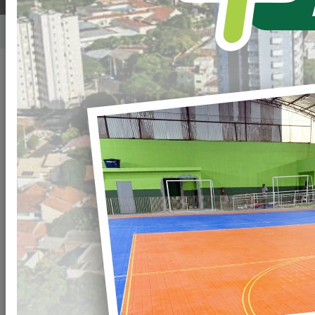
Home
Notícias
Publicado em: 18/02/2025 21:00
Compartilhar
WHATSAPP
PROLONGAMENTO
DA AVENIDA BRASIL
É com muita alegria
que iniciamos as obras
de pavimentação do
prolongamento da
Avenida Brasil.