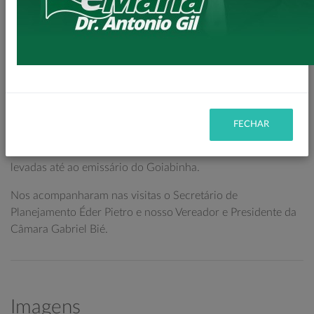
canteiro central, com super postes deixando nossa entrada
da cidade, de quem vem no sentido Santa Isabel do Ivaí a
Loanda, muito mais aconchegante e moderna.
Implantaremos ainda, uma pequena pista de ciclovia no
canteiro, proporcionando mais segurança ao acesso dos
trabalhadores nas empresas daquela localidade.
FECHAR
Nesse momento, também já se iniciaram as obras de
galerias para escoamento de águas pluviais, nas quais serão
levadas até ao emissário do Goiabinha.
Nos acompanharam nas visitas o Secretário de
Planejamento Éder Pietro e nosso Vereador e Presidente da
Câmara Gabriel Bié.
Imagens