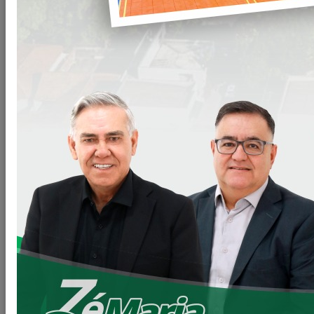
Uma obra de extrema
importância, onde
iremos melhorar o
fluxo de veículos que
fazem uso daquele
trecho.
Um trecho delicado de
difícil acesso, mas que
pretendemos
solucionar essa importante demanda.
Agradecemos ao Deputado Romanelli e ao Governador
Ratinho Junior pelos recursos disponibilizados, que
viabilizou executarmos essa importante obra.
Neste primeiro momento a extensão será até a entrada da 3ª
Cia Independente da Polícia Militar.
Estaremos realizando também as obras de iluminação no