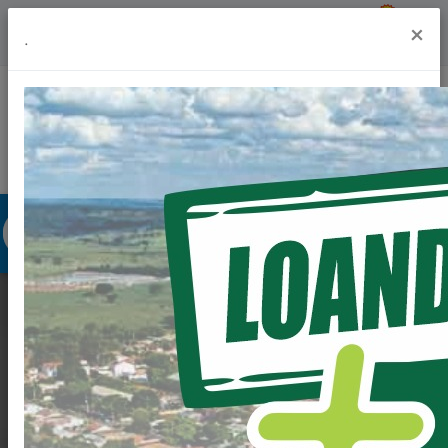
Previsão do Tempo
19º
×
.
Portal da Transparência
Acesso à Informação
Ouvidoria
Acessibilidade
PROLONGAMENTO
DA AVENIDA BRASIL