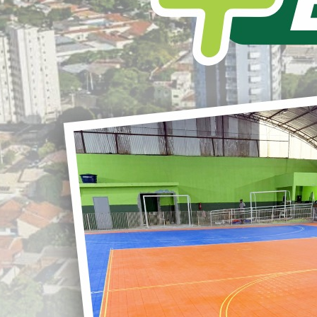
L
S
PAVIMENTAÇÃO NA VILA RURAL
SAGRADA FAMÍLIA.
r
Foi dado início em mais uma importante
obra em nosso Município.
Chegou a vez da Pavimentação na Vila
G
Rural Sagrada Família.
Mais uma conquista para o município.