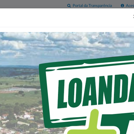
Portal da Transparência
Acess
esas
Imprensa
Servidor
Contatos
Sala do
Empreendedor
A VILA RURAL SAGRADA