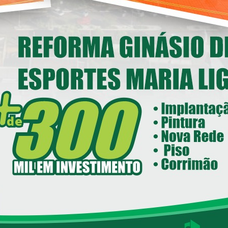
nstitucional em Loanda
14/05/2026 08:00
ecretaria de Esportes e Lazer - SEEL
reforma do Ginásio de Esportes
Maria Ligiane
11/05/2026 08:00
ecretaria de Indústria, Comércio - SEIC
istrito Industrial de Loanda avança e
ntra em fase final de implantação
05/05/2026 08:00
Loanda avança na habitação com o
Residencial Esperança