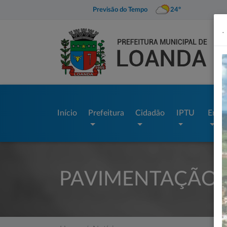
Previsão do Tempo
24º
.
Início
Prefeitura
Cidadão
IPTU
Empr
PAVIMENTAÇÃO N