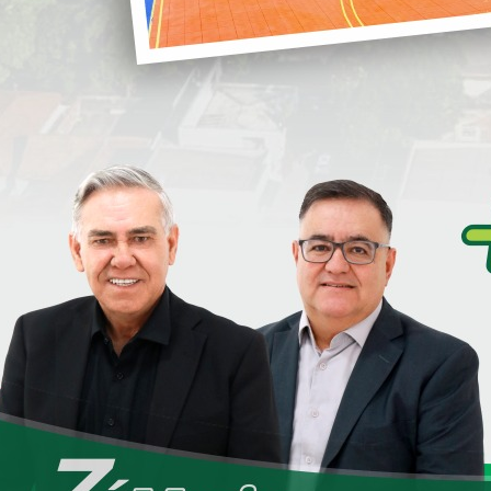
i
Serão investidos mais de 1,3 milhões na
Obra, através Deputado Estadual
Romanelli, e do Governador do Estado
Ratinho Junior.
S
mentada, pois já está com a licitação Publicada.
sso Governador Ratinho Junior, por mais essa
 de obras.
S
bém nas áreas Rurais.
D
e