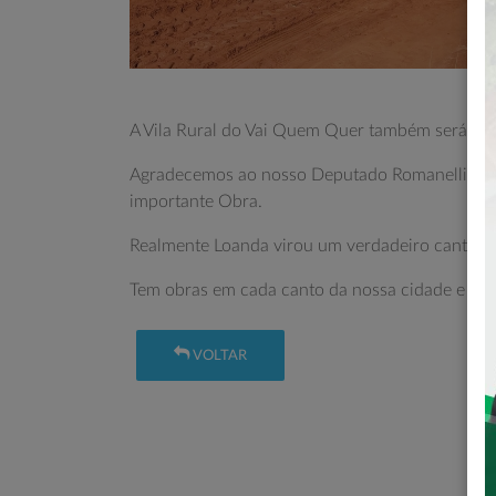
A Vila Rural do Vai Quem Quer também será pavi
Agradecemos ao nosso Deputado Romanelli e no
importante Obra.
Realmente Loanda virou um verdadeiro canteiro
Tem obras em cada canto da nossa cidade e tam
VOLTAR