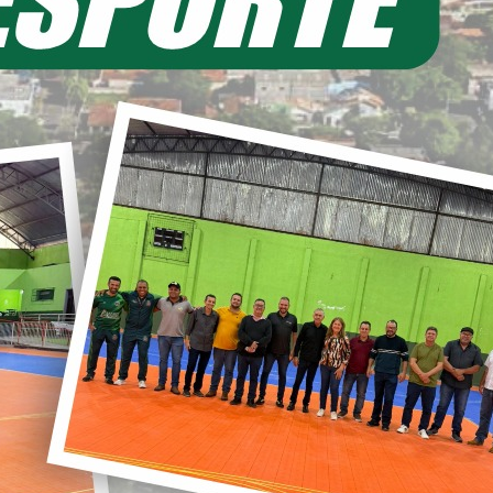
EIA MAIS
11/06/2026 20:00
ecretaria de Planejamento – SEPL
Pavimentação da Estrada do Baú
avança com mais 3,6 km de asfalto
ural
22/05/2026 19:00
abinete do Prefeito – GPRE
Deputado Federal Toninho
Wandscheer cumpre agenda