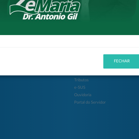
itura
Cidadão
 da Cidade
Entidades
FECHAR
ção
Concursos
ias
Protocolo
Tributos
e-SUS
Ouvidoria
Portal do Servidor