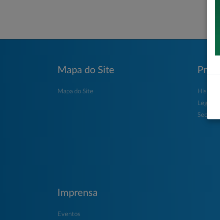
Mapa do Site
Prefe
Mapa do Site
História
Legisla
Secretar
Imprensa
Eventos