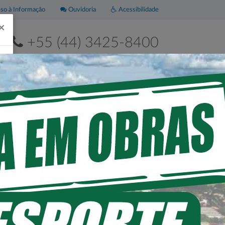
o à Informação
Ouvidoria
Acessibilidade
×
+55 (44) 3425-8400
2ª a 6ª de 8h às 11h30 e das 13h às 17h30
Leis
Portal da
Municipais
Transparência
 FAMÍLIA.