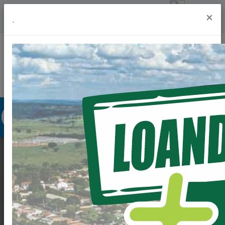
Previsão do Tempo
undefinedº
×
.
Portal da Transparência
Acesso à Informação
Ouvidoria
Acessibilidade
LOANDA EM OBRAS,
MORADORES DO
CONJUNTO BEIJA-