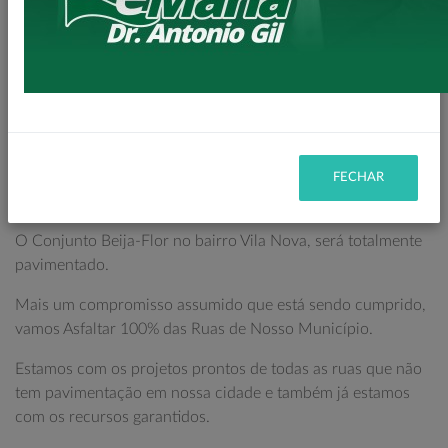
Olá amigos e amigas Loandenses.
Isso mesmo, vamos asfaltar 100% das ruas atrás do
Mercado Cometa.
Visitamos hoje o início de mais uma importante obra de
nosso mandato.
Um importante Conjunto de nossa querida Loanda vai
FECHAR
ganhar 100% de pavimentação.
O Conjunto Beija-Flor no bairro Vila Nova, será totalmente
pavimentado.
Mais um compromisso assumido que está sendo cumprido,
vamos Asfaltar 100% das Ruas de Nosso Município.
Estamos com os projetos prontos de todas as ruas que não
tem pavimentação em nossa cidade e também já estamos
com os recursos garantidos.