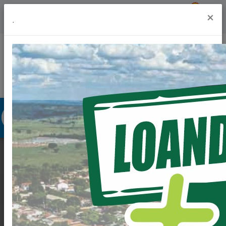
Previsão do Tempo
28º
×
.
Portal da Transparência
Acesso à Informação
Ouvidoria
Acessibilidade
ENTREGA DO MEU
CAMPINHO FABIO
ARCANJO DE LIMA,