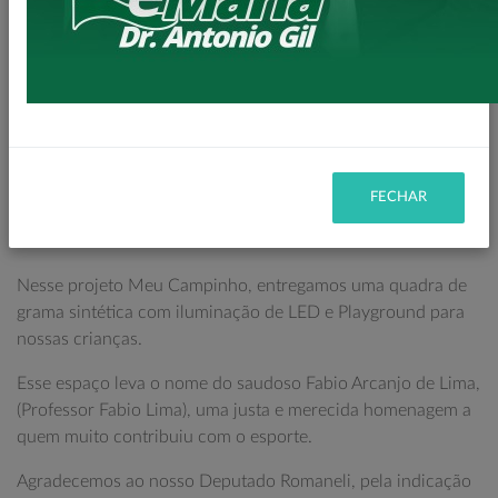
SOL NASCENTE/VILA VITÓRIA
Olá amigos e amigas Loandenses.
Entregamos no dia de ontem as instalações do Projeto Meu
Campinho no Bairro da Vila Vitória/Sol Nascente.
Um importante Espaço Público com o objetivo de dar
oportunidade para práticas esportivas e de lazer, bem como
FECHAR
a integração social, proporcionando mais qualidade de vida
aos moradores do bairro.
Nesse projeto Meu Campinho, entregamos uma quadra de
grama sintética com iluminação de LED e Playground para
nossas crianças.
Esse espaço leva o nome do saudoso Fabio Arcanjo de Lima,
(Professor Fabio Lima), uma justa e merecida homenagem a
quem muito contribuiu com o esporte.
Agradecemos ao nosso Deputado Romaneli, pela indicação