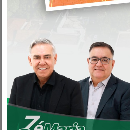
Arquivos
CP-010-2023-PML-Anexo-IV-Cardapio.docx
Clique
para baixar
CHAMADA-PUBLICA-010-2023-PML-
Clique
Generos-alimenticios_(643).doc
para baixar
VOLTAR
LEIA MAIS
11/06/2026 20:00