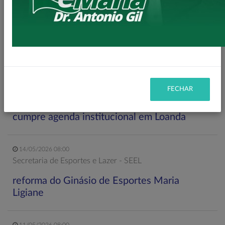
Secretaria de Planejamento – SEPL
Pavimentação da Estrada do Baú avança com
mais 3,6 km de asfalto rural
22/05/2026 19:00
Gabinete do Prefeito – GPRE
FECHAR
Deputado Federal Toninho Wandscheer
cumpre agenda institucional em Loanda
14/05/2026 08:00
Secretaria de Esportes e Lazer - SEEL
reforma do Ginásio de Esportes Maria
Ligiane
11/05/2026 08:00