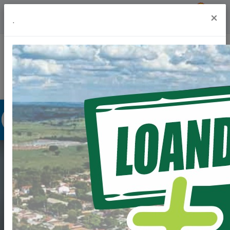
Previsão do Tempo
20º
×
.
Portal da Transparência
Acesso à Informação
Ouvidoria
Acessibilidade
EDITAL DE CHAMADA
PÚBLICA Nº
010/2023-PML -