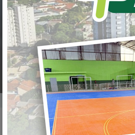
DE
CREDENCIAMENTO
Nº. 014/2023-PML -
EXAMES
LABORATORIAIS
Home
Notícias
Publicado em: 28/12/2023 09:28