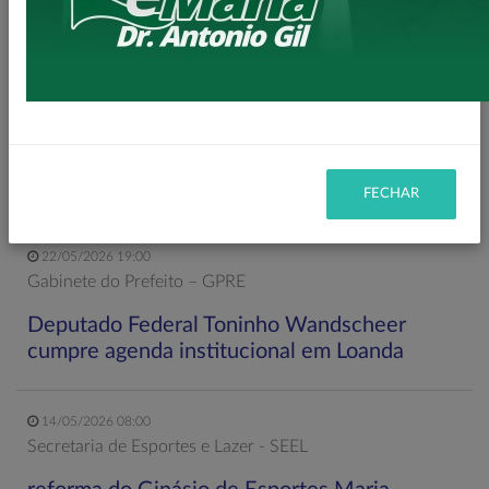
LEIA MAIS
11/06/2026 20:00
Secretaria de Planejamento – SEPL
Pavimentação da Estrada do Baú avança com
mais 3,6 km de asfalto rural
FECHAR
22/05/2026 19:00
Gabinete do Prefeito – GPRE
Deputado Federal Toninho Wandscheer
cumpre agenda institucional em Loanda
14/05/2026 08:00
Secretaria de Esportes e Lazer - SEEL