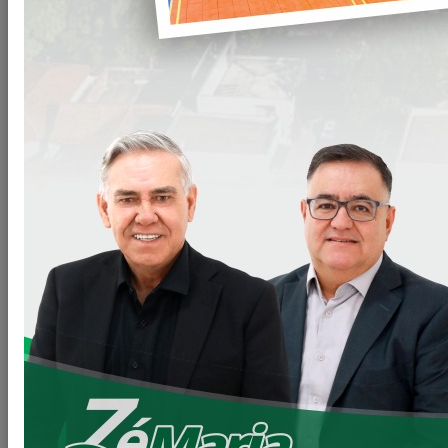
Compartilhar
WHATSAPP
Arquivos
CD-014-23-Contratacao-de-empresa-prestacao-
Clique
de-servicos-de-exames-laboratoriais.doc
para
baixar
VOLTAR