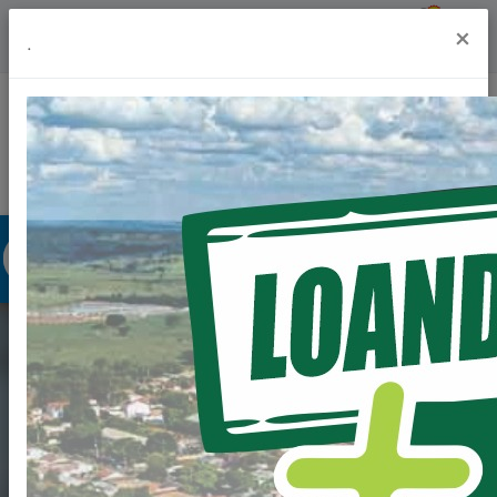
Previsão do Tempo
23º
×
.
Portal da Transparência
Acesso à Informação
Ouvidoria
Acessibilidade
EDITAL DE
CHAMAMENTO
PÚBLICO PARA FINS