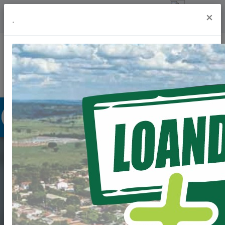
Previsão do Tempo
undefinedº
×
.
Portal da Transparência
Acesso à Informação
Ouvidoria
Acessibilidade
EDITAL DE
CHAMAMENTO
PÚBLICO PARA FINS