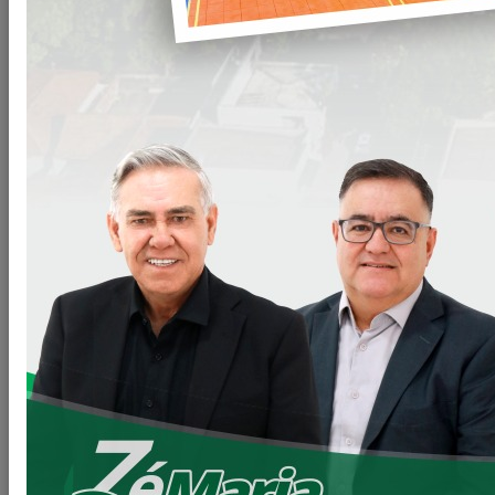
Compartilhar
WHATSAPP
Arquivos
CD-012-23-Prstacao-de-servicos-medicos-
Clique para
clinico.doc
baixar
VOLTAR
LEIA MAIS