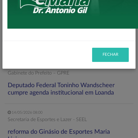
11/06/2026 20:00
Secretaria de Planejamento – SEPL
Pavimentação da Estrada do Baú avança com
mais 3,6 km de asfalto rural
FECHAR
22/05/2026 19:00
Gabinete do Prefeito – GPRE
Deputado Federal Toninho Wandscheer
cumpre agenda institucional em Loanda
14/05/2026 08:00
Secretaria de Esportes e Lazer - SEEL
reforma do Ginásio de Esportes Maria