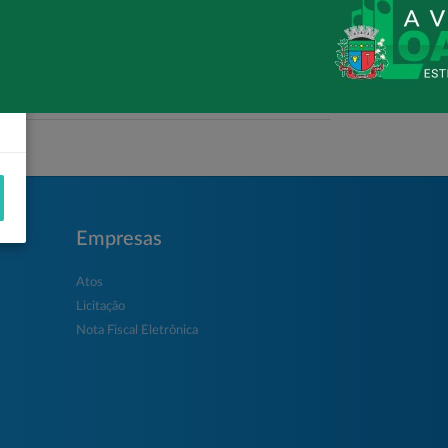
05/05/2026 08:00
Loanda avança na habitação com o
Residencial Esperança
Empresas
Atos
Licitação
Nota Fiscal Eletrônica