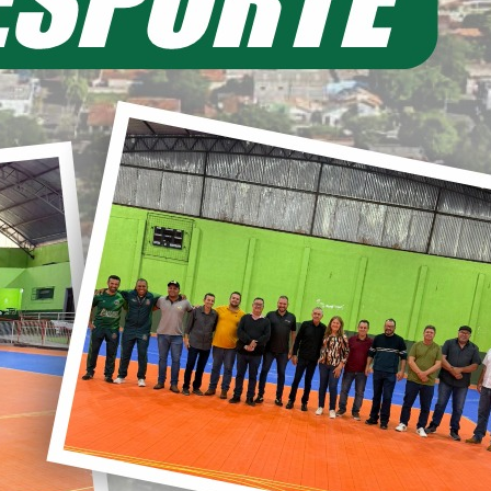
EIA MAIS
11/06/2026 20:00
ecretaria de Planejamento – SEPL
Pavimentação da Estrada do Baú
avança com mais 3,6 km de asfalto
ural
22/05/2026 19:00