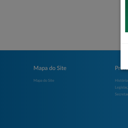
Mapa do Site
Prefe
Mapa do Site
História
Legisla
Secretar