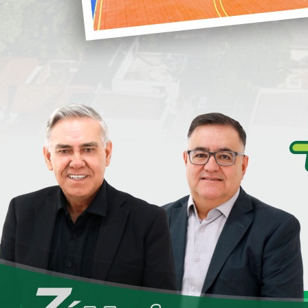
G
i
S
S
D
e