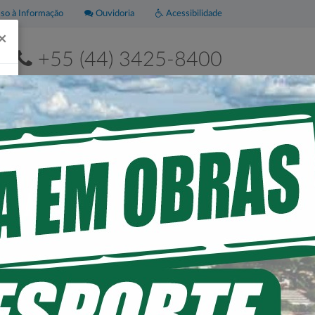
o à Informação
Ouvidoria
Acessibilidade
×
+55 (44) 3425-8400
2ª a 6ª de 8h às 11h30 e das 13h às 17h30
Leis
Portal da
Municipais
Transparência
 FINS DE
DILATAÇÃO