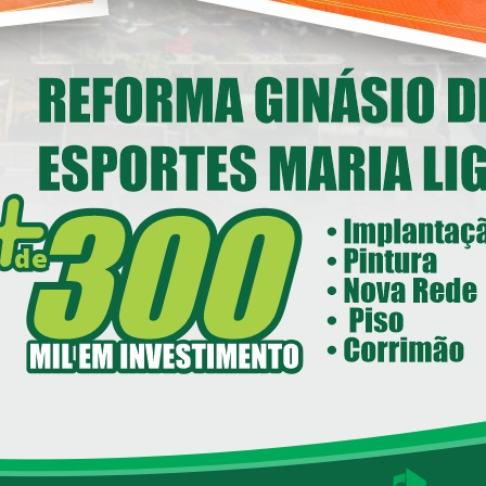
abinete do Prefeito – GPRE
Deputado Federal Toninho
Wandscheer cumpre agenda
nstitucional em Loanda
14/05/2026 08:00
ecretaria de Esportes e Lazer - SEEL
reforma do Ginásio de Esportes
Maria Ligiane
11/05/2026 08:00
ecretaria de Indústria, Comércio - SEIC
istrito Industrial de Loanda avança e
ntra em fase final de implantação