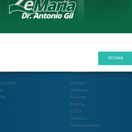
FECHAR
itura
Cidadão
 da Cidade
Entidades
ção
Concursos
ias
Protocolo
Tributos
e-SUS
Ouvidoria
Portal do Servidor