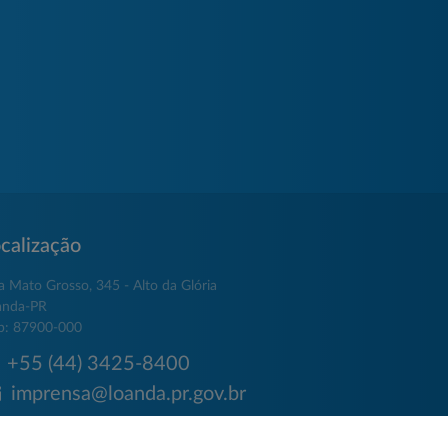
calização
a Mato Grosso, 345 - Alto da Glória
anda-PR
p: 87900-000
+55 (44) 3425-8400
imprensa@loanda.pr.gov.br