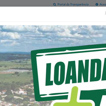
Portal da Transparência
Acess
esas
Imprensa
Servidor
Contatos
Sala do
Empreendedor
AMENTO PÚBLICO PARA
 Nº. 007/2023-PML - 