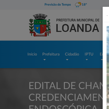
Previsão do Tempo
18º
.
Início
Prefeitura
Cidadão
IPTU
Empr
EDITAL DE CHAM
CREDENCIAMENTO