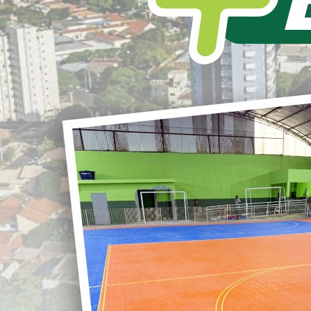
L
S
r
acao-endoscopica.doc
Clique para baixar