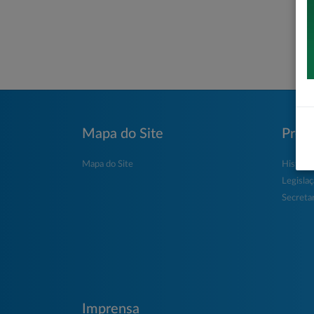
Mapa do Site
Prefe
Mapa do Site
História
Legisla
Secretar
Imprensa