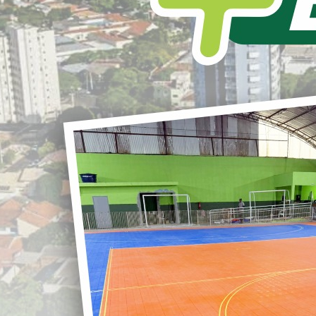
L
S
r
ervicos-de-exames-laboratoriais.doc
Clique para baixar
G