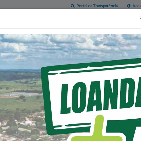
Portal da Transparência
Acess
esas
Imprensa
Servidor
Contatos
Sala do
Empreendedor
AMENTO PÚBLICO PARA
 Nº. 005/2023-PML