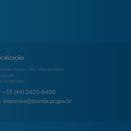
calização
a Mato Grosso, 345 - Alto da Glória
anda-PR
p: 87900-000
+55 (44) 3425-8400
imprensa@loanda.pr.gov.br