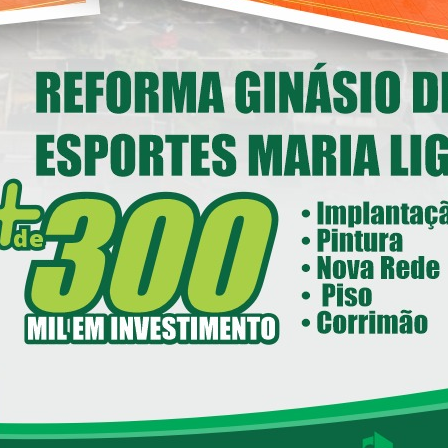
Deputado Federal Toninho
Wandscheer cumpre agenda
nstitucional em Loanda
14/05/2026 08:00
ecretaria de Esportes e Lazer - SEEL
reforma do Ginásio de Esportes
Maria Ligiane
11/05/2026 08:00
ecretaria de Indústria, Comércio - SEIC
istrito Industrial de Loanda avança e
ntra em fase final de implantação
05/05/2026 08:00