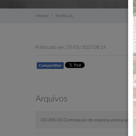
Home
Notícias
Publicado em: 25/05/2023 08:19
Compartilhar
WHATSAPP
Arquivos
CD-005-23-Contratacao-de-empresa-prestacao-de-s