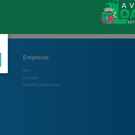
Loanda avança na habitação com o
Residencial Esperança
Empresas
Atos
Licitação
Nota Fiscal Eletrônica