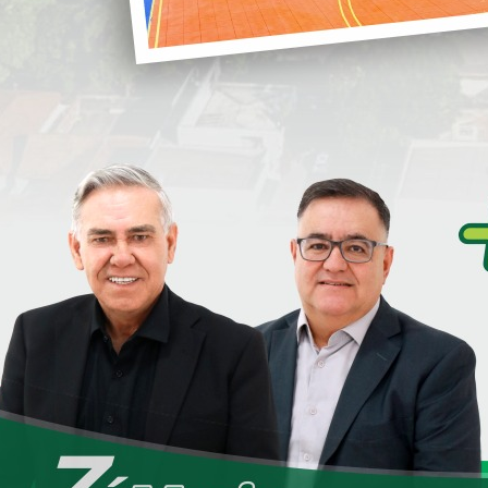
i
S
S
D
e