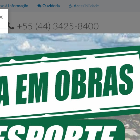
o à Informação
Ouvidoria
Acessibilidade
×
+55 (44) 3425-8400
2ª a 6ª de 8h às 11h30 e das 13h às 17h30
Leis
Portal da
Municipais
Transparência
 FINS DE