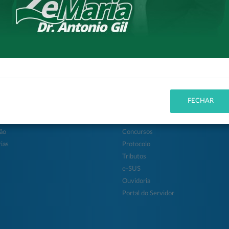
itura
Cidadão
FECHAR
 da Cidade
Entidades
ção
Concursos
ias
Protocolo
Tributos
e-SUS
Ouvidoria
Portal do Servidor