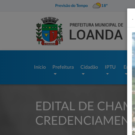
Previsão do Tempo
18º
.
Início
Prefeitura
Cidadão
IPTU
Empr
EDITAL DE CHAM
CREDENCIAMENTO