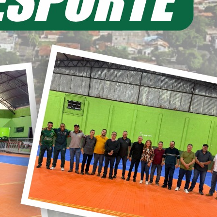
EIA MAIS
11/06/2026 20:00
ecretaria de Planejamento – SEPL
Pavimentação da Estrada do Baú
avança com mais 3,6 km de asfalto
ural
22/05/2026 19:00
abinete do Prefeito – GPRE