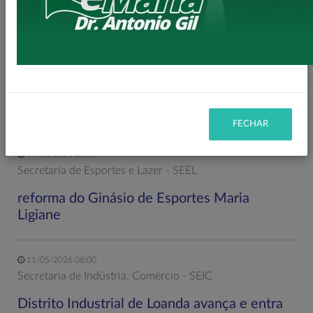
mais 3,6 km de asfalto rural
22/05/2026 19:00
Gabinete do Prefeito – GPRE
Deputado Federal Toninho Wandscheer
cumpre agenda institucional em Loanda
FECHAR
14/05/2026 08:00
Secretaria de Esportes e Lazer - SEEL
reforma do Ginásio de Esportes Maria
Ligiane
11/05/2026 08:00
Secretaria de Indústria, Comércio - SEIC
Distrito Industrial de Loanda avança e entra