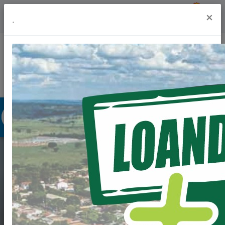
Previsão do Tempo
22º
×
.
Portal da Transparência
Acesso à Informação
Ouvidoria
Acessibilidade
CHAMAMENTO
PÚBLICO PARA FINS
DE