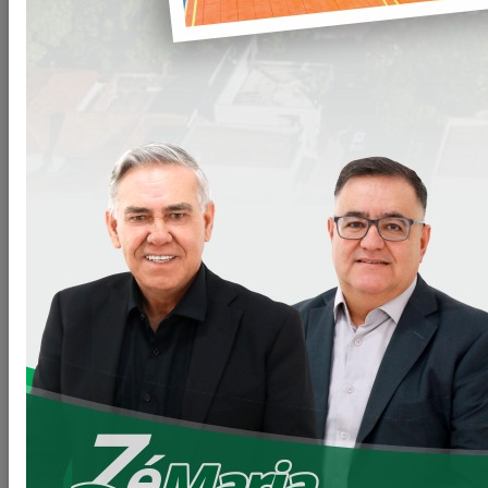
Arquivos
CD-019-22-Prstacao-de-servicos-medicos-
Clique para
reumatologista.doc
baixar
VOLTAR
LEIA MAIS
11/06/2026 20:00
Secretaria de Planejamento – SEPL
Pavimentação da Estrada do Baú avança com