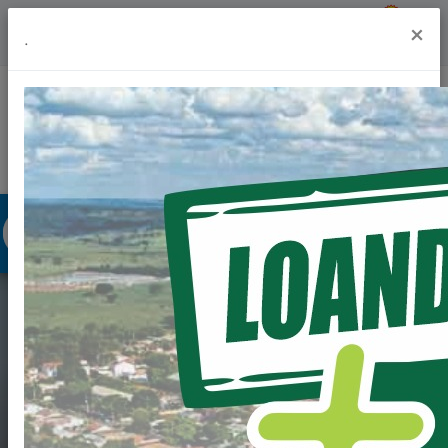
Previsão do Tempo
21º
×
.
Portal da Transparência
Acesso à Informação
Ouvidoria
Acessibilidade
RESULTADO DE
JULGAMENTO FINAL
CLASSIFICATORIO