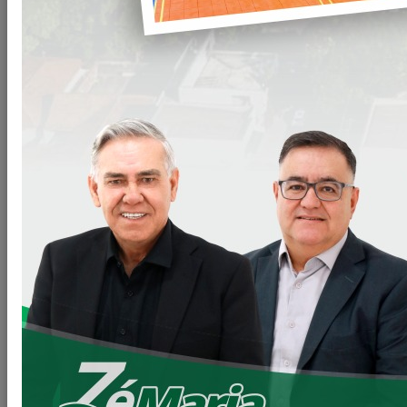
Arquivos
Resultado-de-julgamento-CD-008-
Clique para
2022.doc
baixar
VOLTAR
LEIA MAIS
11/06/2026 20:00
Secretaria de Planejamento – SEPL