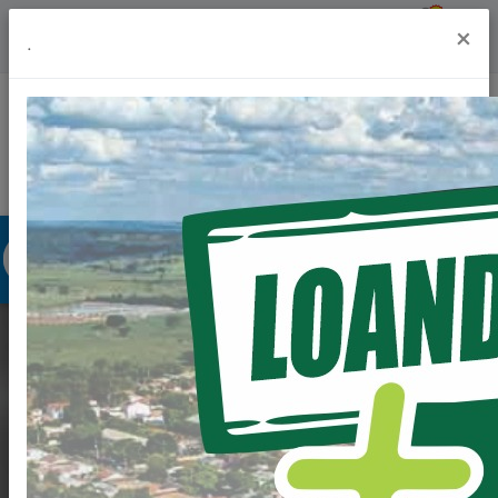
Previsão do Tempo
27º
×
.
Portal da Transparência
Acesso à Informação
Ouvidoria
Acessibilidade
SÃO MAIS DE R$ 35
MILHÕES DE REAIS
EM PAVIMENTAÇÃO.