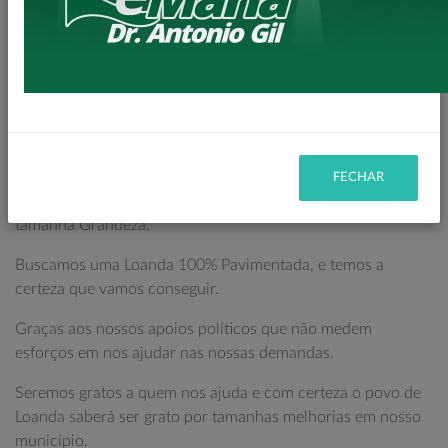
prestar contas sobre nossas obras de pavimentação em
nossa cidade.
São pavimentações urbanas e rurais, que somam mais de R$
35 milhões de reais em Recursos para Pavimentação.
Desse montante temos obras em andamento, em fase de
aprovação e outras ainda licitadas aguardando seu início.
FECHAR
Nunca o Município teve um Programa de Pavimentação de
tamanha Grandeza.
Buscamos uma Loanda 100% Pavimentada, e temos a
certeza que vamos conseguir.
Graças aos nossos apoios políticos que não medem
esforços em nos ajudar nas nossas demandas.
Seremos gratos a quem nos ajuda e com certeza o povo de
Loanda saberá ser grato por tamanhas melhorias em nosso
município.