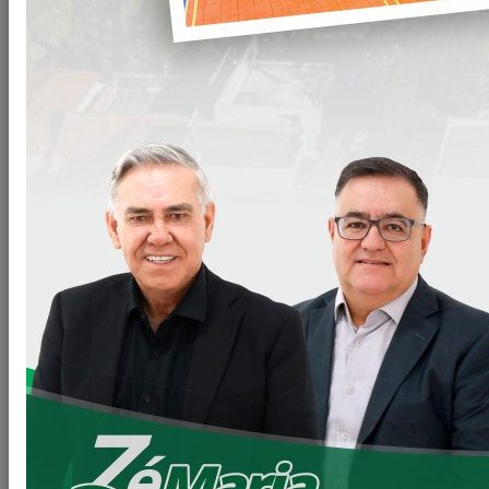
Compartilhar
WHATSAPP
Arquivos
CD-010-22-Exames-de-
Clique para
ultrassonografia.doc
baixar
VOLTAR
LEIA MAIS