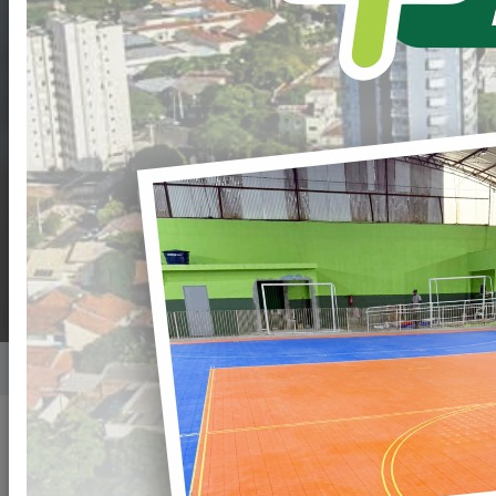
DE
CREDENCIAMENTO
Nº. 010/2022-PML
PROCESSO Nº.
124/2022-PML
Home
Notícias
Publicado em: 24/05/2022 09:09