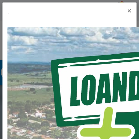
Previsão do Tempo
27º
×
.
Portal da Transparência
Acesso à Informação
Ouvidoria
Acessibilidade
EDITAL DE
CHAMAMENTO
PÚBLICO PARA FINS