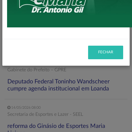
11/06/2026 20:00
Secretaria de Planejamento – SEPL
Pavimentação da Estrada do Baú avança com
mais 3,6 km de asfalto rural
FECHAR
22/05/2026 19:00
Gabinete do Prefeito – GPRE
Deputado Federal Toninho Wandscheer
cumpre agenda institucional em Loanda
14/05/2026 08:00
Secretaria de Esportes e Lazer - SEEL
reforma do Ginásio de Esportes Maria