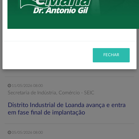
Deputado Federal Toninho Wandscheer
cumpre agenda institucional em Loanda
14/05/2026 08:00
Secretaria de Esportes e Lazer - SEEL
FECHAR
reforma do Ginásio de Esportes Maria
Ligiane
11/05/2026 08:00
Secretaria de Indústria, Comércio - SEIC
Distrito Industrial de Loanda avança e entra
em fase final de implantação
05/05/2026 08:00