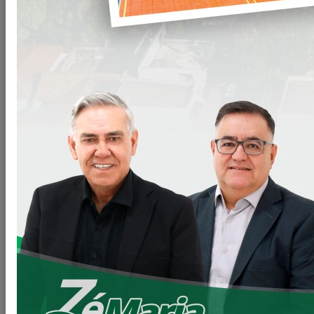
endoscopia.doc
baixar
VOLTAR
LEIA MAIS
11/06/2026 20:00
Secretaria de Planejamento – SEPL
Pavimentação da Estrada do Baú avança com
mais 3,6 km de asfalto rural
22/05/2026 19:00
Gabinete do Prefeito – GPRE