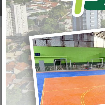
Home
Notícias
Publicado em: 04/03/2022 08:00
Compartilhar
WHATSAPP
Arquivos
CD-003-22-Exames-de-colonoscopia-e-
Clique para