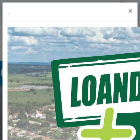
Previsão do Tempo
22º
×
.
Portal da Transparência
Acesso à Informação
Ouvidoria
Acessibilidade
CD 003-22 - EXAMES
DE COLONOSCOPIA E
ENDOSCOPIA