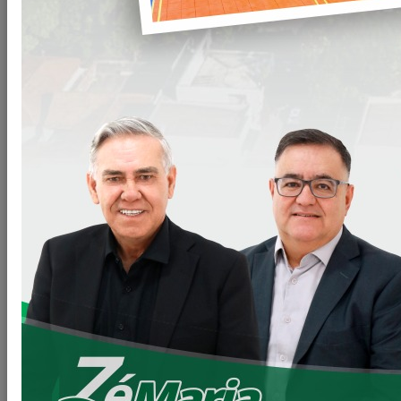
Programa Casa Fácil Paraná.
O Prefeito Zé Maria esteve no dia 23/11, em Curitiba, para
assinatura de mais um conjunto de 39 moradias do
"Programa Casa Fácil Paraná".
Outra grande parceria, da Prefeitura Municipal com a
COHAPAR, o Governo do Estado, Caixa Econômica e
Governo Federal.
Neste momento contaremos com o subsídio para 39
famílias que vão conseguir a tão sonhada casa própria.
Esse programa irá beneficiar as pessoas que não tem
condições de dar o "valor de entrada" no financiamento,
uma vez que esse subsídio será pago pelo Governo
Estadual.