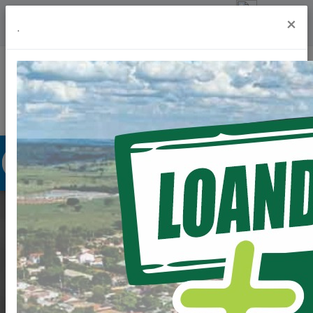
Previsão do Tempo
undefinedº
×
.
Portal da Transparência
Acesso à Informação
Ouvidoria
Acessibilidade
MAIS CASAS PARA
LOANDA.