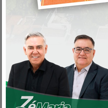
A Secretaria de Saúde de Loanda convoca a XIV Conferência
Municipal de Saúde a ser realizada no dia 06 de outubro as
18:30 e ocorrerá de forma semi presencial e será
transmitida por meio das midias digitais.
Arquivos
DECRETO DE CONVOCAÇÃO
Clique para baixar
VOLTAR