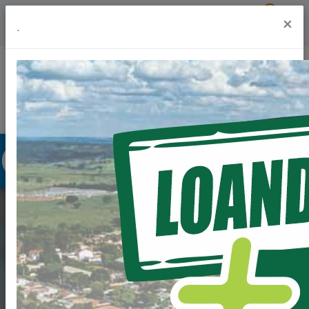
Previsão do Tempo
19º
×
.
Portal da Transparência
Acesso à Informação
Ouvidoria
Acessibilidade
XIV CONFERÊNCIA
MUNICIPAL DE SAÚDE