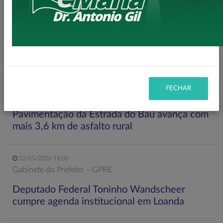
LEIA MAIS
11/06/2026 20:00
FECHAR
Secretaria de Planejamento – SEPL
Pavimentação da Estrada do Baú avança com
mais 3,6 km de asfalto rural
22/05/2026 19:00
Gabinete do Prefeito – GPRE
Deputado Federal Toninho Wandscheer
cumpre agenda institucional em Loanda