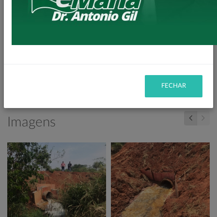
tempo.
“Essa Obra da ponte foi uma determinação do Prefeito Zé
Maria para atender aos produtores do bairro propiciando
um melhor escoamento da produção dos nosso pequenos
produtores rurais, e munícipes que fazem uso daquele
trecho” declarou o secretário de Planejamento Eder Pietro.
FECHAR
Imagens