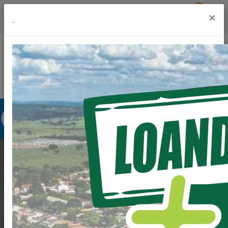
Previsão do Tempo
23º
×
.
Portal da Transparência
Acesso à Informação
Ouvidoria
Acessibilidade
PREFEITURA
RECONSTRÓI PONTE
DO MUNICÍPIO