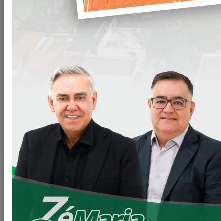
A prefeitura municipal através da parceria existente entre as
secretarias de planejamento e a de obras e meio ambiente
no último dia 21 de setembro concluiu a construção da
nova ponte do "Atibaião", visto que essa manutenção se fazia
muito necessária visando uma melhor trafegabilidade.
Na construção da nova ponte foi realizada a adequação da
cabeceira e uma tubulação maior visando uma maior vasão
de agua, e mais segurança a todos os munícipes que
trafegam além de aumentar a vida útil por muito mais