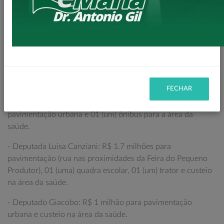
- Deputado Toninho Wandscheer: R$ 4.9 milhões para
asfalto rural, asfalto urbano, 01 (uma) moto niveladora, 01
(um) trator, custeio na área da saúde e 02 (dois) caminhões
caçambas (já entregues).
- Deputado Evandro Roman: R$ 4.4 milhões para asfalto
rural (Estrada do Baú), pavimentação urbana e reforma do
Salão Comunitário da Vila Vitória.
FECHAR
- Deputado Ricardo Barros: R$ 3 milhões para
pavimentação urbana e 01 (um) ônibus para a área da
saúde.
- Deputada Luisa Canziani: R$ 1.7 milhões para
pavimentação (rua nas proximidades da Feira do Pequeno
Produtor), 01 (uma) quadra escolar, 01 (um) trator e custeio
na área da saúde.
- Deputado Giacobo: R$ 1 milhão para pavimentação
urbana e custeio na área da saúde.