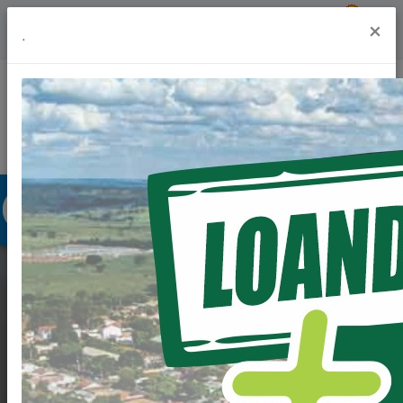
Previsão do Tempo
20º
×
.
Portal da Transparência
Acesso à Informação
Ouvidoria
Acessibilidade
LOANDA RECEBE
QUASE R$ 20
MILHÕES EM