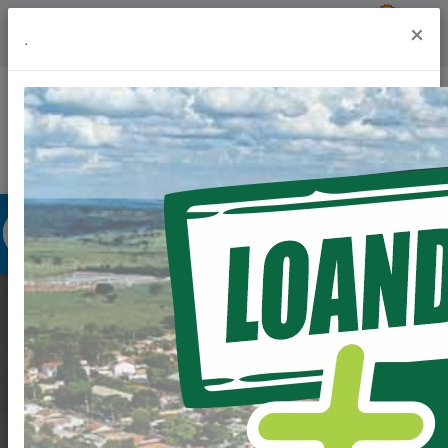
Previsão do Tempo
20º
×
.
Portal da Transparência
Acesso à Informação
Ouvidoria
Acessibilidade
O NATAL CHEGOU
OFICIALMENTE A
LOANDA COM UMA