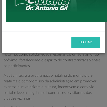
chegada do Papai Noel acompanhada do espetáculo “Em
Busca de um Presente de Natal”, proporcionando à
população um momento especial de celebração e
integração comunitária.
O evento reuniu famílias loandenses e visitantes,
promovendo cultura, lazer e entretenimento para todas as
idades.
FECHAR
A apresentação destacou valores essenciais do período
natalino, como solidariedade, esperança, união e amor ao
próximo, fortalecendo o espírito de confraternização entre
os participantes.
A ação integra a programação natalina do município e
reafirma o compromisso da administração em promover
eventos que valorizem a cultura, incentivem o convívio
social e levem alegria aos Loandenses e visitantes das
cidades vizinhas.