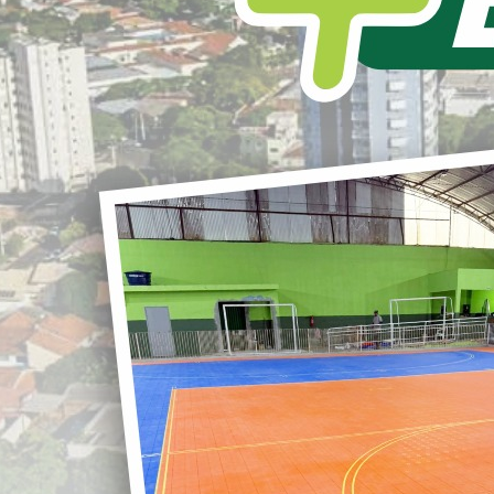
L
S
A Prefeitura Municipal de Loanda realizou,
na data de hoje, vistoria nas obras do
Residencial Esperança
, um importante
r
empreendimento habitacional que está em
ritmo acelerado de execução no município.
O residencial contará com
100 novas
G
moradias
, todas com
50 m² de área