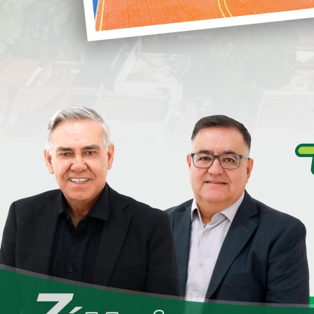
construída
, além de
infraestrutura
completa
, incluindo pavimentação
i
asfáltica, galerias pluviais e rede de esgoto.
O projeto representa um investimento
superior a
R$ 19 milhões
, sendo mais de
R$ 14 milhões
provenientes do
Governo
S
Federal
e mais de
R$ 5 milhões
de
contrapartida do Município de Loanda.
Os recursos federais são viabilizados por
cial
, em uma parceria entre o
Ministério das Cidades
, a
S
adora
, investindo na aquisição dos terrenos, serviços de
trutura urbana, reafirmando o compromisso com a
D
e
amílias por meio de
subsídio habitacional
, com prestações
ínimo nacional vigente
, pelo período de
60 meses
. O
aria Municipal do Trabalho e Assistência Social
, em