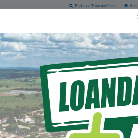
Portal da Transparência
Acess
esas
Imprensa
Servidor
Contatos
Sala do
Empreendedor
 NA HABITAÇÃO COM O