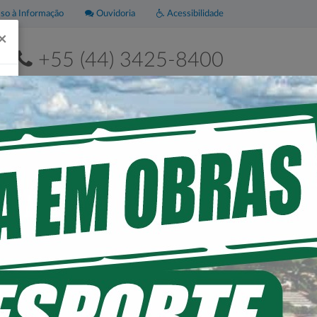
o à Informação
Ouvidoria
Acessibilidade
×
+55 (44) 3425-8400
2ª a 6ª de 8h às 11h30 e das 13h às 17h30
Leis
Portal da
Municipais
Transparência
 RESIDENCIAL