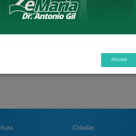
elo Ministério das Cidades, conforme a
Portaria nº
 municipais, diretores, vereadores, representantes das
toridades locais, que acompanharam de perto o
nto ao
Governo Federal
e aos parlamentares
Zeca Dirceu
,
 pelo apoio e contribuição para a viabilização desta
FECHAR
itura
Cidadão