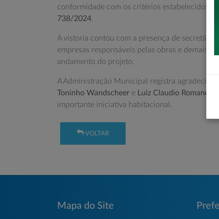
conformidade com os critérios estabelecidos p
738/2024
.
A vistoria contou com a presença de secretários
empresas responsáveis pelas obras e demais au
andamento do projeto.
A Administração Municipal registra agradecime
Toninho Wandscheer
e
Luiz Claudio Romanelli
,
importante iniciativa habitacional.
VOLTAR
Mapa do Site
Prefe