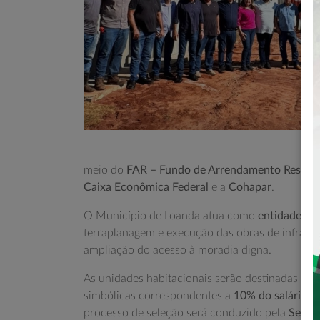
meio do
FAR – Fundo de Arrendamento Residen
Caixa Econômica Federal
e a
Cohapar
.
O Município de Loanda atua como
entidade do
terraplanagem e execução das obras de infraes
ampliação do acesso à moradia digna.
As unidades habitacionais serão destinadas a f
simbólicas correspondentes a
10% do salário m
processo de seleção será conduzido pela
Secret