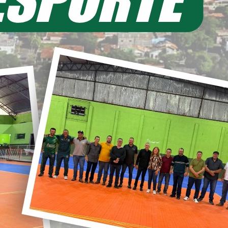
EIA MAIS
11/06/2026 20:00
ecretaria de Planejamento – SEPL
Pavimentação da Estrada do Baú
avança com mais 3,6 km de asfalto
ural
22/05/2026 19:00
abinete do Prefeito – GPRE