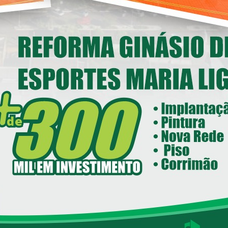
Deputado Federal Toninho
Wandscheer cumpre agenda
nstitucional em Loanda
14/05/2026 08:00
ecretaria de Esportes e Lazer - SEEL
reforma do Ginásio de Esportes
Maria Ligiane
11/05/2026 08:00
ecretaria de Indústria, Comércio - SEIC
istrito Industrial de Loanda avança e
ntra em fase final de implantação
24/04/2026 08:00