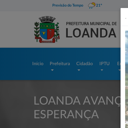
Previsão do Tempo
21º
.
Início
Prefeitura
Cidadão
IPTU
Empr
LOANDA AVANÇA
ESPERANÇA