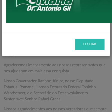
espaço de lazer em nossa cidade.
Visando sempre a recuperação ambiental e adequação do
local, o Espaço contará com iluminação em led, Deck
mirante, pista de caminhada iluminada, Academia da 3ª
Idade, Playground, e Quadra de Grama Sintética.
Mais um local que vamos revitalizar garantindo uma
FECHAR
melhoria no bairro que trará valorização a todos imóveis
locais.
Agradecemos imensamente aos nossos representantes que
nos ajudaram em mais essa conquista.
Nosso Governador Ratinho Júnior, nosso Deputado
Estadual Romanelli, nosso Deputado Federal Toninho
Wandscheer, e o Secretário do Desenvolvimento
Sustentável Senhor Rafael Greca.
Nossos agradecimentos aos nossos Vereadores que sempre