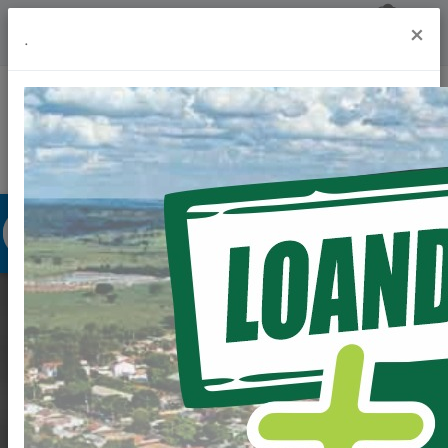
Previsão do Tempo
19º
×
.
Portal da Transparência
Acesso à Informação
Ouvidoria
Acessibilidade
VEM AÍ O PARQUE
AMBIENTAL
MARANATA.