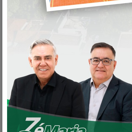
Mais um dia em nossa administração para ficar na história
do nosso município.
Essa semana recebemos a aprovação do projeto do Parque
Ambiental Maranata, uma importante obra que será
realizada na erosão do Maranata.
Serão mais de 3 milhões em investimentos através da
Secretária de Estado do Desenvolvimento Sustentável para
ser mais exato, R$ 3.130.000,85 (três milhões, cento e trinta
mil reais com oitenta e cinco centavos).
Essa Obra irá proporcionar aos nossos munícipes mais um