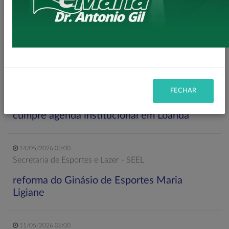
Secretaria de Planejamento – SEPL
Pavimentação da Estrada do Baú avança com
mais 3,6 km de asfalto rural
22/05/2026 19:00
Gabinete do Prefeito – GPRE
FECHAR
Deputado Federal Toninho Wandscheer
cumpre agenda institucional em Loanda
14/05/2026 08:00
Secretaria de Esportes e Lazer - SEEL
reforma do Ginásio de Esportes Maria
Ligiane
11/05/2026 08:00