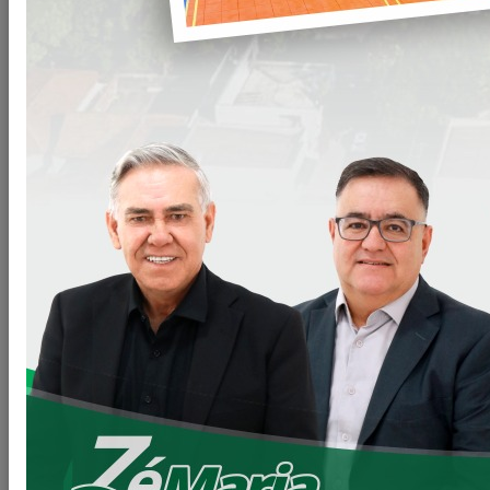
Arquivos
CD-017-22-Contratacao-de-empresa-prestacao-
Clique
de-servicos-de-exames-laboratoriais.doc
para
baixar
VOLTAR
LEIA MAIS
11/06/2026 20:00