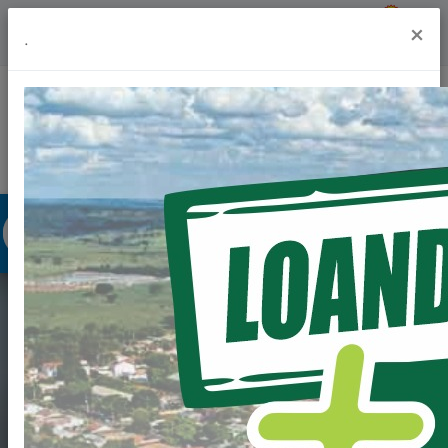
Previsão do Tempo
22º
×
.
Portal da Transparência
Acesso à Informação
Ouvidoria
Acessibilidade
EDITAL DE
CHAMAMENTO
PÚBLICO PARA FINS