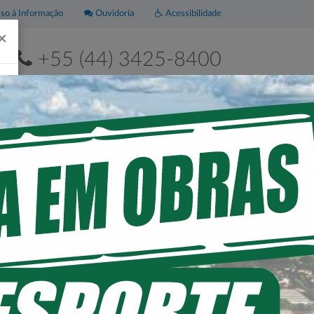
o à Informação
Ouvidoria
Acessibilidade
×
+55 (44) 3425-8400
2ª a 6ª de 8h às 11h30 e das 13h às 17h30
Leis
Portal da
Municipais
Transparência