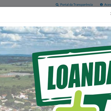
Portal da Transparência
Acess
esas
Imprensa
Servidor
Contatos
Sala do
Empreendedor