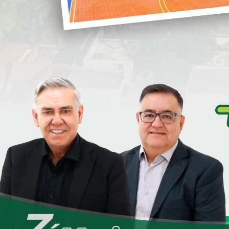
Secretaria de Saúde - SESA
EDITAL DE CHA
FINS DE CREDEN
PML
CASTRAPET - castr
gatos.
Secretaria de Saúde - SESA