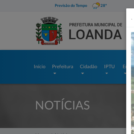
Previsão do Tempo
28º
.
Início
Prefeitura
Cidadão
IPTU
Empr
NOTÍCIAS