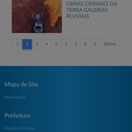
OBRAS DEBAIXO DA
TERRA GALERIAS
PLUVIAIS
1
2
3
4
5
6
7
8
9
Última
Mapa do Site
Mapa do Site
Prefeitura
História da Cidade