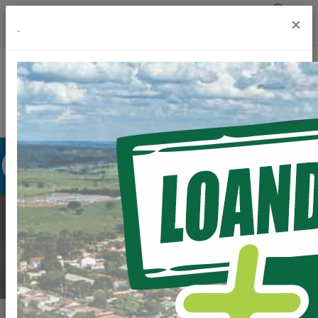
Previsão do Tempo
24º
×
.
Portal da Transparência
Acesso à Informação
Ouvidoria
Acessibilidade
NOTÍCIAS
Home
Notícias