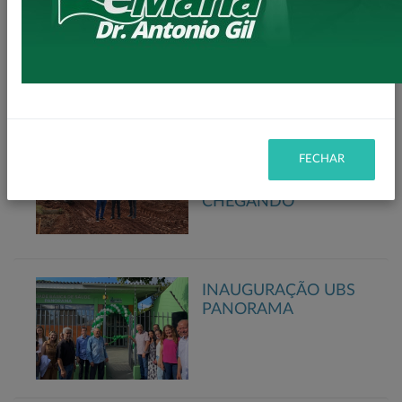
– SEPL
CASAS POPULARES
A FUNDO PERDIDO
Secretaria de Planejamento
– SEPL
FECHAR
MAIS ASFALTO
CHEGANDO
INAUGURAÇÃO UBS
PANORAMA