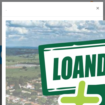
Previsão do Tempo
20º
×
.
Portal da Transparência
Acesso à Informação
Ouvidoria
Acessibilidade
DUAS NOVAS
AMBULÂNCIAS PARA
O SAMU