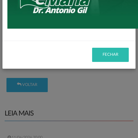
veículos em boas condições para uso nas urgências e
emergências de nosso Município e de nossa região.
Agradecemos aos nossos Representantes junto ao Governo
Federal Deputado Zeca Dirceu e Deputado Toninho
Wandscheer.
E não podemos esquecer nosso agradecimento ao Governo
FECHAR
Federal por essas importantes conquistas.
VOLTAR
LEIA MAIS
11/06/2026 20:00