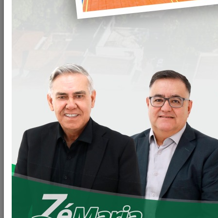
Uma obra de extrema
importância, onde
iremos melhorar o
fluxo de veículos que
fazem uso daquele
trecho.
Um trecho delicado de
difícil acesso, mas que
pretendemos
solucionar essa importante demanda.
Agradecemos ao Deputado Romanelli e ao Governador
Ratinho Junior pelos recursos disponibilizados, que
viabilizou executarmos essa importante obra.
Neste primeiro momento a extensão será até a entrada da 3ª
Cia Independente da Polícia Militar.
Estaremos realizando também as obras de iluminação no