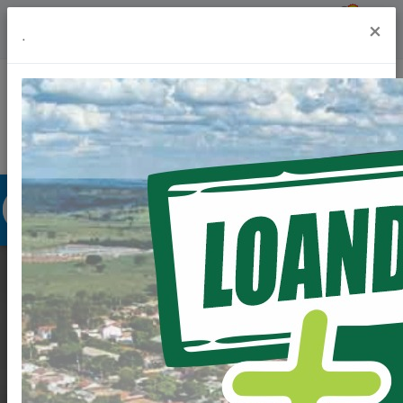
Previsão do Tempo
21º
×
.
Portal da Transparência
Acesso à Informação
Ouvidoria
Acessibilidade
PROLONGAMENTO
DA AVENIDA BRASIL