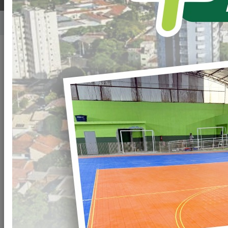
Home
Notícias
Publicado em: 18/02/2025 21:00
Compartilhar
WHATSAPP
PROLONGAMENTO
DA AVENIDA BRASIL
É com muita alegria
que iniciamos as obras
de pavimentação do
prolongamento da
Avenida Brasil.