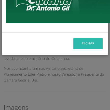
canteiro central, com super postes deixando nossa entrada
da cidade, de quem vem no sentido Santa Isabel do Ivaí a
Loanda, muito mais aconchegante e moderna.
Implantaremos ainda, uma pequena pista de ciclovia no
canteiro, proporcionando mais segurança ao acesso dos
trabalhadores nas empresas daquela localidade.
FECHAR
Nesse momento, também já se iniciaram as obras de
galerias para escoamento de águas pluviais, nas quais serão
levadas até ao emissário do Goiabinha.
Nos acompanharam nas visitas o Secretário de
Planejamento Éder Pietro e nosso Vereador e Presidente da
Câmara Gabriel Bié.
Imagens