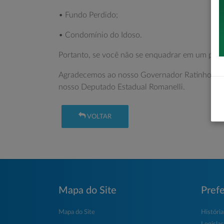
• Fundo Perdido;
• Condomínio do Idoso.
Portanto, se você não se enquadrar em um proj
Agradecemos ao nosso Governador Ratinho Jun
nosso Deputado Estadual Romanelli.
VOLTAR
Mapa do Site
Prefe
Mapa do Site
História