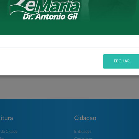
eto você conseguirá em outro.
ior, nosso Deputado Federal Toninho Wandscheer, e
FECHAR
itura
Cidadão
 da Cidade
Entidades