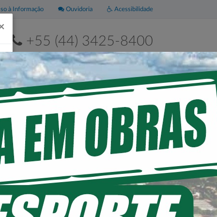
o à Informação
Ouvidoria
Acessibilidade
×
+55 (44) 3425-8400
2ª a 6ª de 8h às 11h30 e das 13h às 17h30
Leis
Portal da
Municipais
Transparência
 POPULAÇÃO.