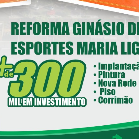
nstitucional em Loanda
14/05/2026 08:00
ecretaria de Esportes e Lazer - SEEL
reforma do Ginásio de Esportes
Maria Ligiane
11/05/2026 08:00
ecretaria de Indústria, Comércio - SEIC
istrito Industrial de Loanda avança e
ntra em fase final de implantação
05/05/2026 08:00
Loanda avança na habitação com o
Residencial Esperança