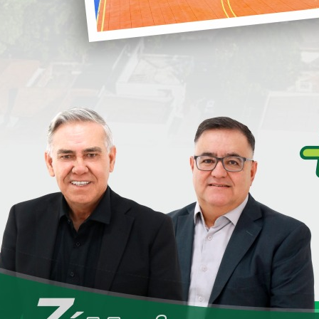
i
São 62 famílias que estarão morando no
que é que seu de fato!
S
verno do Estado através do Programa Casa Fácil Paraná,
ha Casa Minha Vida.
so mandato, entre casas entregues, em construção, e em
S
ior número de moradias que Loanda já viu, onde iremos
D
ão, ou seja, teremos vários projetos diferentes em
e
em diversas modalidades de aquisição.