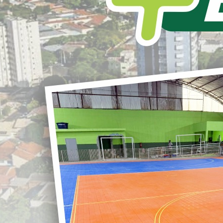
L
S
ENTREGA DE 62 MORADIAS PARA
NOSSA POPULAÇÃO.
r
Em mais um dia histórico para nosso
Município, entregamos na última Quinta-
Feira, o Jardim Esplanada 2, com mais 62
novas moradias para nossa população,
G
Foram mais 62 famílias que saíram do
aluguel e passaram a investir seu dinheiro
em sua casa própria.