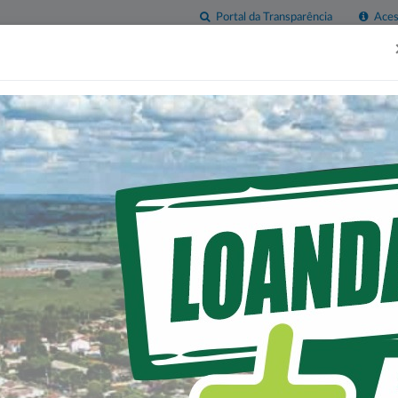
Portal da Transparência
Acess
esas
Imprensa
Servidor
Contatos
Sala do
Empreendedor
MORADIAS PARA NOSSA