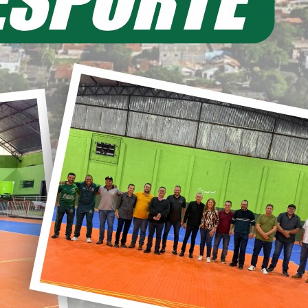
EIA MAIS
11/06/2026 20:00
ecretaria de Planejamento – SEPL
Pavimentação da Estrada do Baú
avança com mais 3,6 km de asfalto
ural
22/05/2026 19:00
abinete do Prefeito – GPRE
Deputado Federal Toninho
Wandscheer cumpre agenda