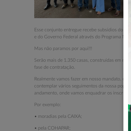
Esse conjunto entregue recebe subsídios do Go
e do Governo Federal através do Programa Min
Mas não paramos por aqui!!!
Serão mais de 1.350 casas, construídas em nos
fase de contratação.
Realmente vamos fazer em nosso mandato, o ma
contemplar vários seguimentos da nossa populaç
andamento, onde vamos enquadrar os inscritos 
Por exemplo:
• moradias pela CAIXA;
• pela COHAPAR;