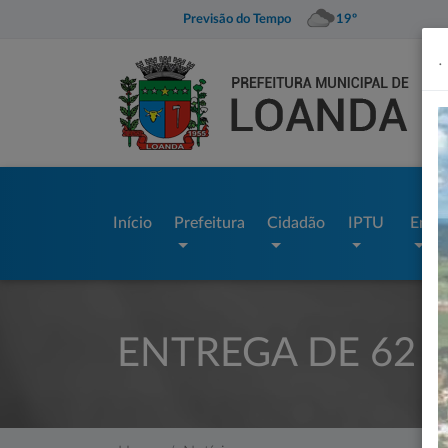
Previsão do Tempo
19º
.
Início
Prefeitura
Cidadão
IPTU
Empr
ENTREGA DE 62 