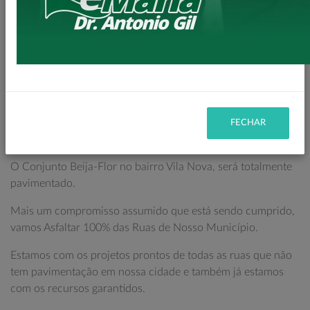
Olá amigos e amigas Loandenses.
Isso mesmo, vamos asfaltar 100% das ruas atrás do
Mercado Cometa.
Visitamos hoje o início de mais uma importante obra de
nosso mandato.
Um importante Conjunto de nossa querida Loanda vai
FECHAR
ganhar 100% de pavimentação.
O Conjunto Beija-Flor no bairro Vila Nova, será totalmente
pavimentado.
Mais um compromisso assumido que está sendo cumprido,
vamos Asfaltar 100% das Ruas de Nosso Município.
Estamos com os projetos prontos de todas as ruas que não
tem pavimentação em nossa cidade e também já estamos
com os recursos garantidos.