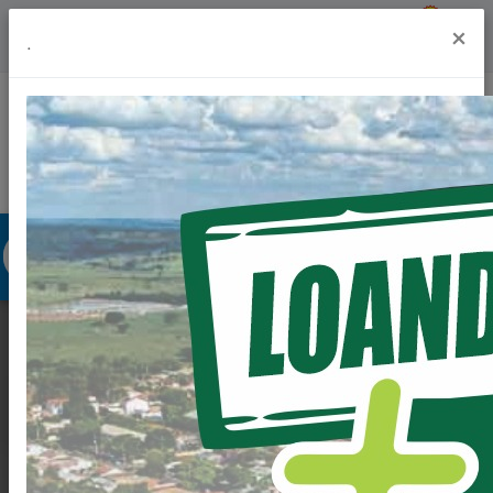
Previsão do Tempo
27º
×
.
Portal da Transparência
Acesso à Informação
Ouvidoria
Acessibilidade
LOANDA EM OBRAS,
MORADORES DO
CONJUNTO BEIJA-