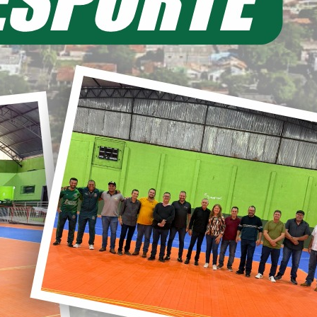
EIA MAIS
11/06/2026 20:00
ecretaria de Planejamento – SEPL
Pavimentação da Estrada do Baú
avança com mais 3,6 km de asfalto
ural
22/05/2026 19:00
abinete do Prefeito – GPRE
Deputado Federal Toninho
Wandscheer cumpre agenda