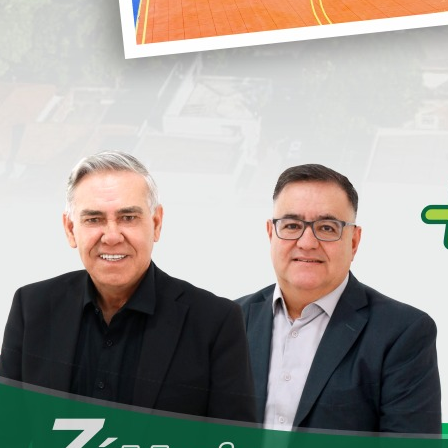
i
Somente em14 meses da nova
administração, adquirimos 28 veículos
para podermos prestar um serviços de
melhor qualidade a nossa população.
S
usuários e pacientes da saúde.
ram na administração, pois gastamos menos nas oficinas
S
D
e