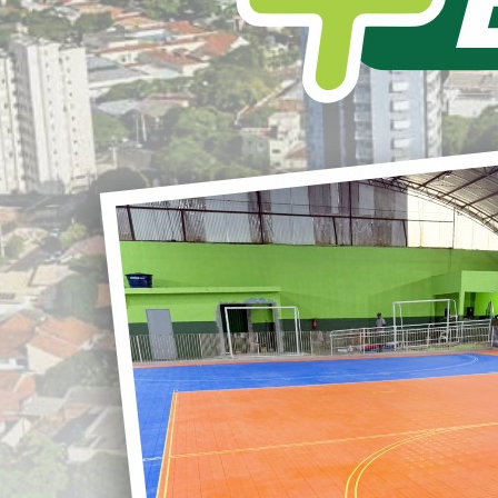
L
S
LOANDA MAIS VEÍCULOS
DIA HISTÓRICO PARA LOANDA
r
Hoje entregamos a nossa população 21
novos veículos, entre automóveis “baixos”,
ônibus, van e caminhão.
G
É a maior renovação de frota da historia de
nosso município.