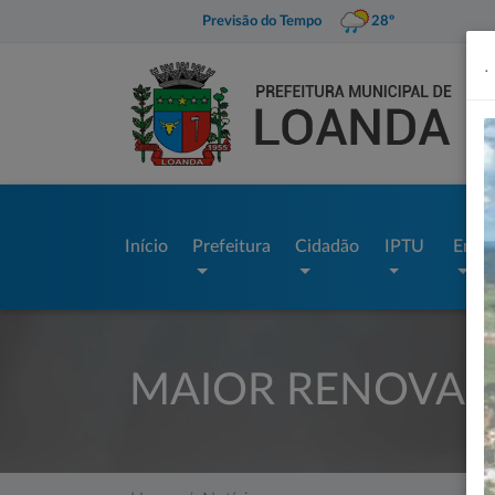
Previsão do Tempo
28º
.
Início
Prefeitura
Cidadão
IPTU
Empr
MAIOR RENOVACÃ