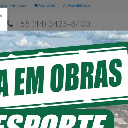
o à Informação
Ouvidoria
Acessibilidade
×
+55 (44) 3425-8400
2ª a 6ª de 8h às 11h30 e das 13h às 17h30
Leis
Portal da
Municipais
Transparência
RIA DE LOANDA