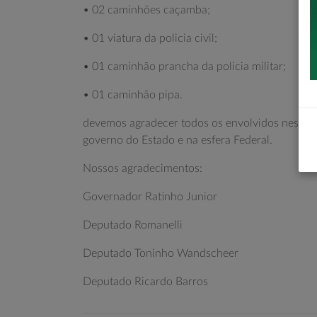
• 02 caminhões caçamba;
• 01 viatura da policia civil;
• 01 caminhão prancha da policia militar;
• 01 caminhão pipa.
devemos agradecer todos os envolvidos nessas 
governo do Estado e na esfera Federal.
Nossos agradecimentos:
Governador Ratinho Junior
Deputado Romanelli
Deputado Toninho Wandscheer
Deputado Ricardo Barros