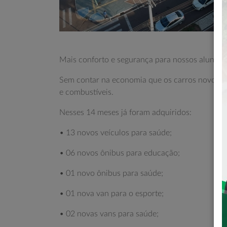
Mais conforto e segurança para nossos alunos, 
Sem contar na economia que os carros novos ge
e combustíveis.
Nesses 14 meses já foram adquiridos:
• 13 novos veículos para saúde;
• 06 novos ônibus para educação;
• 01 novo ônibus para saúde;
• 01 nova van para o esporte;
• 02 novas vans para saúde;