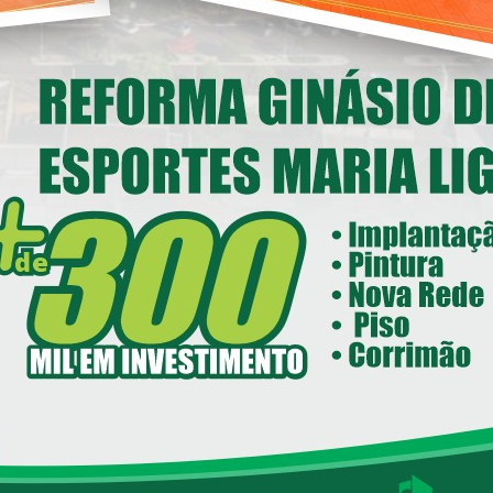
nstitucional em Loanda
14/05/2026 08:00
ecretaria de Esportes e Lazer - SEEL
reforma do Ginásio de Esportes
Maria Ligiane
11/05/2026 08:00
ecretaria de Indústria, Comércio - SEIC
istrito Industrial de Loanda avança e
ntra em fase final de implantação
05/05/2026 08:00
Loanda avança na habitação com o
Residencial Esperança