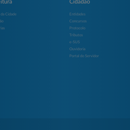
itura
Cidadão
 da Cidade
Entidades
ção
Concursos
ias
Protocolo
Tributos
e-SUS
Ouvidoria
Portal do Servidor