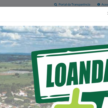
Portal da Transparência
Acess
esas
Imprensa
Servidor
Contatos
Sala do
Empreendedor
O DE FROTA DA HISTO